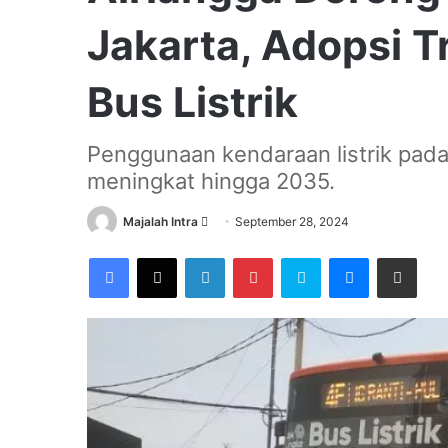
Jakarta, Adopsi T
Bus Listrik
Penggunaan kendaraan listrik pada 
meningkat hingga 2035.
Send
Majalah Intra
September 28, 2024
an
Facebook
X
LinkedIn
Pinterest
Skype
Messenger
Share via Email
email