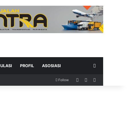
Search for
ULASI
PROFIL
ASOSIASI
Log In
Random Article
Sidebar
Follow