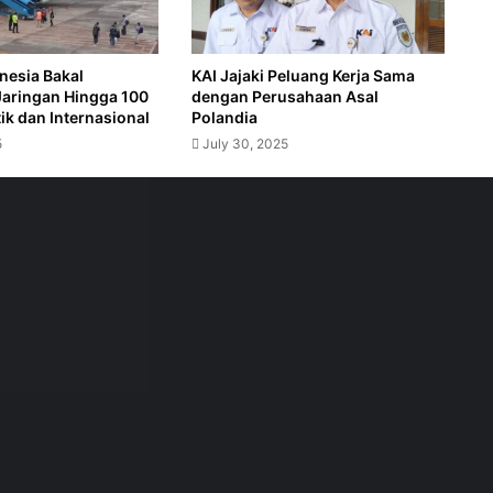
nesia Bakal
KAI Jajaki Peluang Kerja Sama
Jaringan Hingga 100
dengan Perusahaan Asal
k dan Internasional
Polandia
uksi Tingginya Biaya Transportasi
5
July 30, 2025
Komitmen Dirjen Hubud Lukman F. Laisa Pastikan Bandara Nusantara laik Secara Operasional