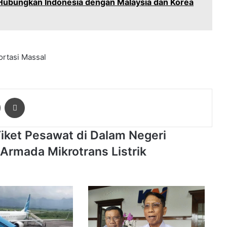
r Hubungkan Indonesia dengan Malaysia dan Korea
ortasi Massal
ger
Share via Email
Print
iket Pesawat di Dalam Negeri
 Armada Mikrotrans Listrik