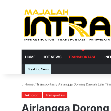
HOME
HOT NEWS
TRANSPORTASI
IN
Breaking News
Home
/
Transportasi
/
Airlangga Dorong Daerah Lain Tiru
Re
Teknologi
Transportasi
Airlangga Dorong 