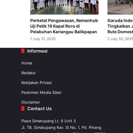
Perketat Pengawasan, Kemenhub
Garuda Indo
Uji Petik 19 Kapal Roro di
Tingkatkan 
August 1, 2025
Pelabuhan Kariangau Balikpapan
Rute Domesti
Kemenhub Lakukan Kajian untuk Mered
July 31, 2025
July 30, 202
Informasi
July 31, 2025
Home
Redaksi
Kebijakan Privasi
Pedoman Media Siber
Disclaimer
Contact Us
Plaza Simatupang Lt. 6 Unit 3
Jl. TB. Simatupang Kav. IS No. 1, Pd. Pinang