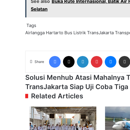
See also
Buka Rute Internasional, Batik Ai
Selatan
Tags
Airlangga Hartarto
Bus Listrik
TransJakarta
Transp
Facebook
X
LinkedIn
Pinterest
Messen
Share
Solusi
Solusi Menhub Atasi Mahalnya T
Menhub
TransJakarta
TransJakarta Siap Uji Coba Tiga
Atasi
Siap
Mahalnya
Related Articles
Uji
Tiket
Coba
Pesawat
Tiga
di
Armada
Dalam
Mikrotrans
Negeri
Listrik