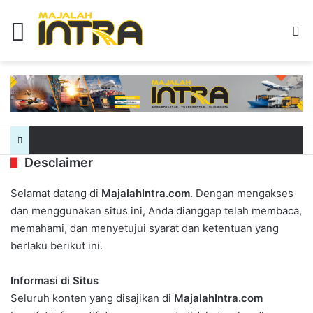
Menu
Se
Desclaimer
Selamat datang di
MajalahIntra.com
. Dengan mengakses
dan menggunakan situs ini, Anda dianggap telah membaca,
memahami, dan menyetujui syarat dan ketentuan yang
berlaku berikut ini.
Informasi di Situs
Seluruh konten yang disajikan di
MajalahIntra.com