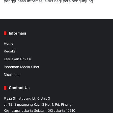
penggunaan informasi situs bagi para pengunjung.
Informasi
Home
Redaksi
Kebijakan Privasi
Pedoman Media Siber
Disclaimer
Contact Us
Plaza Simatupang Lt. 6 Unit 3
Jl. TB. Simatupang Kav. IS No. 1, Pd. Pinang
Kby. Lama, Jakarta Selatan, DKI Jakarta 12310