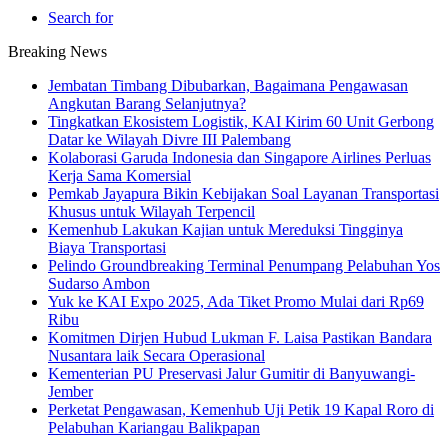
Search for
Breaking News
Jembatan Timbang Dibubarkan, Bagaimana Pengawasan
Angkutan Barang Selanjutnya?
Tingkatkan Ekosistem Logistik, KAI Kirim 60 Unit Gerbong
Datar ke Wilayah Divre III Palembang
Kolaborasi Garuda Indonesia dan Singapore Airlines Perluas
Kerja Sama Komersial
Pemkab Jayapura Bikin Kebijakan Soal Layanan Transportasi
Khusus untuk Wilayah Terpencil
Kemenhub Lakukan Kajian untuk Mereduksi Tingginya
Biaya Transportasi
Pelindo Groundbreaking Terminal Penumpang Pelabuhan Yos
Sudarso Ambon
Yuk ke KAI Expo 2025, Ada Tiket Promo Mulai dari Rp69
Ribu
Komitmen Dirjen Hubud Lukman F. Laisa Pastikan Bandara
Nusantara laik Secara Operasional
Kementerian PU Preservasi Jalur Gumitir di Banyuwangi-
Jember
Perketat Pengawasan, Kemenhub Uji Petik 19 Kapal Roro di
Pelabuhan Kariangau Balikpapan