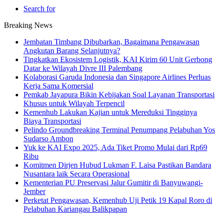
Search for
Breaking News
Jembatan Timbang Dibubarkan, Bagaimana Pengawasan
Angkutan Barang Selanjutnya?
Tingkatkan Ekosistem Logistik, KAI Kirim 60 Unit Gerbong
Datar ke Wilayah Divre III Palembang
Kolaborasi Garuda Indonesia dan Singapore Airlines Perluas
Kerja Sama Komersial
Pemkab Jayapura Bikin Kebijakan Soal Layanan Transportasi
Khusus untuk Wilayah Terpencil
Kemenhub Lakukan Kajian untuk Mereduksi Tingginya
Biaya Transportasi
Pelindo Groundbreaking Terminal Penumpang Pelabuhan Yos
Sudarso Ambon
Yuk ke KAI Expo 2025, Ada Tiket Promo Mulai dari Rp69
Ribu
Komitmen Dirjen Hubud Lukman F. Laisa Pastikan Bandara
Nusantara laik Secara Operasional
Kementerian PU Preservasi Jalur Gumitir di Banyuwangi-
Jember
Perketat Pengawasan, Kemenhub Uji Petik 19 Kapal Roro di
Pelabuhan Kariangau Balikpapan