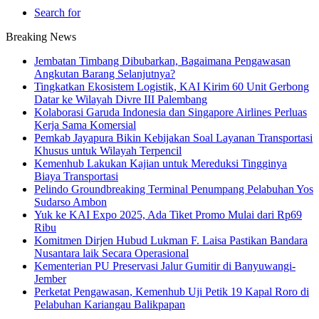
Search for
Breaking News
Jembatan Timbang Dibubarkan, Bagaimana Pengawasan
Angkutan Barang Selanjutnya?
Tingkatkan Ekosistem Logistik, KAI Kirim 60 Unit Gerbong
Datar ke Wilayah Divre III Palembang
Kolaborasi Garuda Indonesia dan Singapore Airlines Perluas
Kerja Sama Komersial
Pemkab Jayapura Bikin Kebijakan Soal Layanan Transportasi
Khusus untuk Wilayah Terpencil
Kemenhub Lakukan Kajian untuk Mereduksi Tingginya
Biaya Transportasi
Pelindo Groundbreaking Terminal Penumpang Pelabuhan Yos
Sudarso Ambon
Yuk ke KAI Expo 2025, Ada Tiket Promo Mulai dari Rp69
Ribu
Komitmen Dirjen Hubud Lukman F. Laisa Pastikan Bandara
Nusantara laik Secara Operasional
Kementerian PU Preservasi Jalur Gumitir di Banyuwangi-
Jember
Perketat Pengawasan, Kemenhub Uji Petik 19 Kapal Roro di
Pelabuhan Kariangau Balikpapan