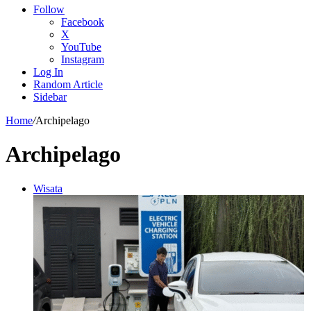
Follow
Facebook
X
YouTube
Instagram
Log In
Random Article
Sidebar
Home
/
Archipelago
Archipelago
Wisata