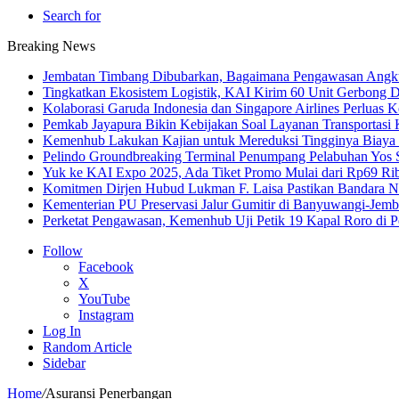
Search for
Breaking News
Jembatan Timbang Dibubarkan, Bagaimana Pengawasan Angku
Tingkatkan Ekosistem Logistik, KAI Kirim 60 Unit Gerbong D
Kolaborasi Garuda Indonesia dan Singapore Airlines Perluas 
Pemkab Jayapura Bikin Kebijakan Soal Layanan Transportasi 
Kemenhub Lakukan Kajian untuk Mereduksi Tingginya Biaya T
Pelindo Groundbreaking Terminal Penumpang Pelabuhan Yos
Yuk ke KAI Expo 2025, Ada Tiket Promo Mulai dari Rp69 Ri
Komitmen Dirjen Hubud Lukman F. Laisa Pastikan Bandara Nus
Kementerian PU Preservasi Jalur Gumitir di Banyuwangi-Jemb
Perketat Pengawasan, Kemenhub Uji Petik 19 Kapal Roro di 
Follow
Facebook
X
YouTube
Instagram
Log In
Random Article
Sidebar
Home
/
Asuransi Penerbangan