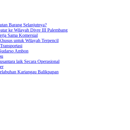
tan Barang Selanjutnya?
atar ke Wilayah Divre III Palembang
Kerja Sama Komersial
Khusus untuk Wilayah Terpencil
ransportasi
 Sudarso Ambon
bu
antara laik Secara Operasional
er
Pelabuhan Kariangau Balikpapan