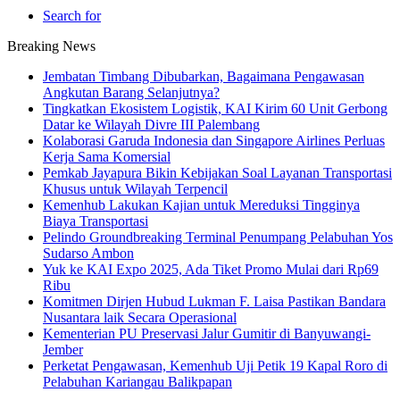
Search for
Breaking News
Jembatan Timbang Dibubarkan, Bagaimana Pengawasan
Angkutan Barang Selanjutnya?
Tingkatkan Ekosistem Logistik, KAI Kirim 60 Unit Gerbong
Datar ke Wilayah Divre III Palembang
Kolaborasi Garuda Indonesia dan Singapore Airlines Perluas
Kerja Sama Komersial
Pemkab Jayapura Bikin Kebijakan Soal Layanan Transportasi
Khusus untuk Wilayah Terpencil
Kemenhub Lakukan Kajian untuk Mereduksi Tingginya
Biaya Transportasi
Pelindo Groundbreaking Terminal Penumpang Pelabuhan Yos
Sudarso Ambon
Yuk ke KAI Expo 2025, Ada Tiket Promo Mulai dari Rp69
Ribu
Komitmen Dirjen Hubud Lukman F. Laisa Pastikan Bandara
Nusantara laik Secara Operasional
Kementerian PU Preservasi Jalur Gumitir di Banyuwangi-
Jember
Perketat Pengawasan, Kemenhub Uji Petik 19 Kapal Roro di
Pelabuhan Kariangau Balikpapan