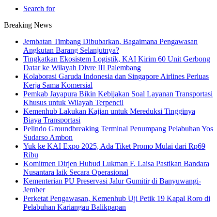
Search for
Breaking News
Jembatan Timbang Dibubarkan, Bagaimana Pengawasan
Angkutan Barang Selanjutnya?
Tingkatkan Ekosistem Logistik, KAI Kirim 60 Unit Gerbong
Datar ke Wilayah Divre III Palembang
Kolaborasi Garuda Indonesia dan Singapore Airlines Perluas
Kerja Sama Komersial
Pemkab Jayapura Bikin Kebijakan Soal Layanan Transportasi
Khusus untuk Wilayah Terpencil
Kemenhub Lakukan Kajian untuk Mereduksi Tingginya
Biaya Transportasi
Pelindo Groundbreaking Terminal Penumpang Pelabuhan Yos
Sudarso Ambon
Yuk ke KAI Expo 2025, Ada Tiket Promo Mulai dari Rp69
Ribu
Komitmen Dirjen Hubud Lukman F. Laisa Pastikan Bandara
Nusantara laik Secara Operasional
Kementerian PU Preservasi Jalur Gumitir di Banyuwangi-
Jember
Perketat Pengawasan, Kemenhub Uji Petik 19 Kapal Roro di
Pelabuhan Kariangau Balikpapan