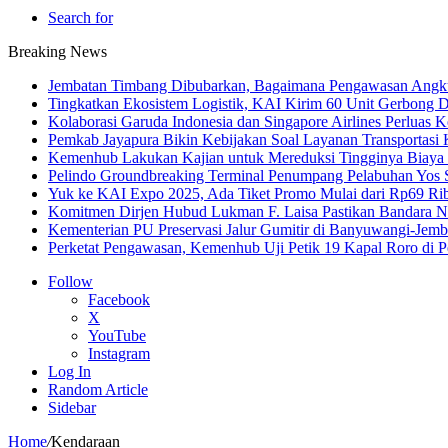
Search for
Breaking News
Jembatan Timbang Dibubarkan, Bagaimana Pengawasan Angku
Tingkatkan Ekosistem Logistik, KAI Kirim 60 Unit Gerbong D
Kolaborasi Garuda Indonesia dan Singapore Airlines Perluas 
Pemkab Jayapura Bikin Kebijakan Soal Layanan Transportasi 
Kemenhub Lakukan Kajian untuk Mereduksi Tingginya Biaya T
Pelindo Groundbreaking Terminal Penumpang Pelabuhan Yos
Yuk ke KAI Expo 2025, Ada Tiket Promo Mulai dari Rp69 Ri
Komitmen Dirjen Hubud Lukman F. Laisa Pastikan Bandara Nus
Kementerian PU Preservasi Jalur Gumitir di Banyuwangi-Jemb
Perketat Pengawasan, Kemenhub Uji Petik 19 Kapal Roro di 
Follow
Facebook
X
YouTube
Instagram
Log In
Random Article
Sidebar
Home
/
Kendaraan