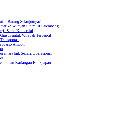
tan Barang Selanjutnya?
atar ke Wilayah Divre III Palembang
Kerja Sama Komersial
Khusus untuk Wilayah Terpencil
ransportasi
 Sudarso Ambon
bu
antara laik Secara Operasional
er
Pelabuhan Kariangau Balikpapan