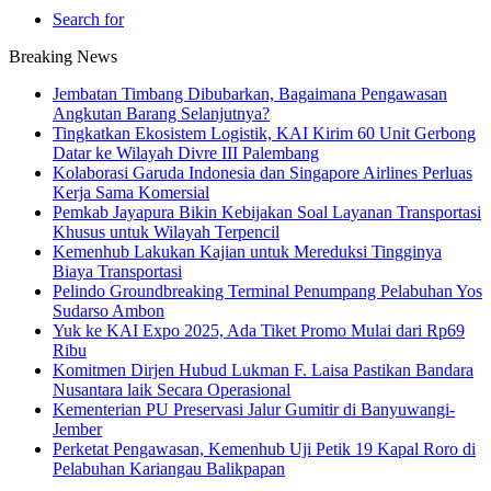
Search for
Breaking News
Jembatan Timbang Dibubarkan, Bagaimana Pengawasan
Angkutan Barang Selanjutnya?
Tingkatkan Ekosistem Logistik, KAI Kirim 60 Unit Gerbong
Datar ke Wilayah Divre III Palembang
Kolaborasi Garuda Indonesia dan Singapore Airlines Perluas
Kerja Sama Komersial
Pemkab Jayapura Bikin Kebijakan Soal Layanan Transportasi
Khusus untuk Wilayah Terpencil
Kemenhub Lakukan Kajian untuk Mereduksi Tingginya
Biaya Transportasi
Pelindo Groundbreaking Terminal Penumpang Pelabuhan Yos
Sudarso Ambon
Yuk ke KAI Expo 2025, Ada Tiket Promo Mulai dari Rp69
Ribu
Komitmen Dirjen Hubud Lukman F. Laisa Pastikan Bandara
Nusantara laik Secara Operasional
Kementerian PU Preservasi Jalur Gumitir di Banyuwangi-
Jember
Perketat Pengawasan, Kemenhub Uji Petik 19 Kapal Roro di
Pelabuhan Kariangau Balikpapan