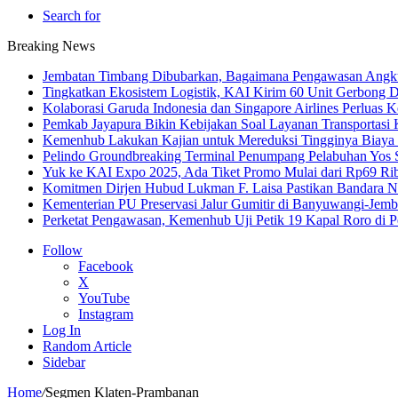
Search for
Breaking News
Jembatan Timbang Dibubarkan, Bagaimana Pengawasan Angku
Tingkatkan Ekosistem Logistik, KAI Kirim 60 Unit Gerbong D
Kolaborasi Garuda Indonesia dan Singapore Airlines Perluas 
Pemkab Jayapura Bikin Kebijakan Soal Layanan Transportasi 
Kemenhub Lakukan Kajian untuk Mereduksi Tingginya Biaya T
Pelindo Groundbreaking Terminal Penumpang Pelabuhan Yos
Yuk ke KAI Expo 2025, Ada Tiket Promo Mulai dari Rp69 Ri
Komitmen Dirjen Hubud Lukman F. Laisa Pastikan Bandara Nus
Kementerian PU Preservasi Jalur Gumitir di Banyuwangi-Jemb
Perketat Pengawasan, Kemenhub Uji Petik 19 Kapal Roro di 
Follow
Facebook
X
YouTube
Instagram
Log In
Random Article
Sidebar
Home
/
Segmen Klaten-Prambanan