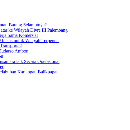
tan Barang Selanjutnya?
atar ke Wilayah Divre III Palembang
Kerja Sama Komersial
Khusus untuk Wilayah Terpencil
ransportasi
 Sudarso Ambon
bu
antara laik Secara Operasional
er
Pelabuhan Kariangau Balikpapan