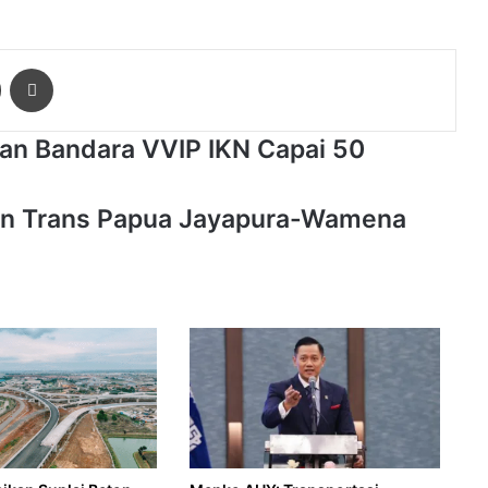
ger
Share via Email
Print
n Bandara VVIP IKN Capai 50
lan Trans Papua Jayapura-Wamena