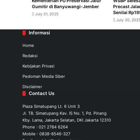
Kementerian PU Preservasi Jalur
WSBP Selesa
Gumitir di Banyuwangi-Jember
Precast Jala
July 31, 2025
Senilai Rp19
July 31, 2025
Pelindo Groundbreaking Terminal Pe
July 30, 202
Informasi
July 31, 2025
Home
Yuk ke KAI Expo 2025, Ada Tiket Prom
Redaksi
Kebijakan Privasi
Pedoman Media Siber
Disclaimer
Contact Us
Plaza Simatupang Lt. 6 Unit 3
Jl. TB. Simatupang Kav. IS No. 1, Pd. Pinang
Kby. Lama, Jakarta Selatan, DKI Jakarta 12310
Phone : 021 2784 6264
Mobile :
0838-8546-327