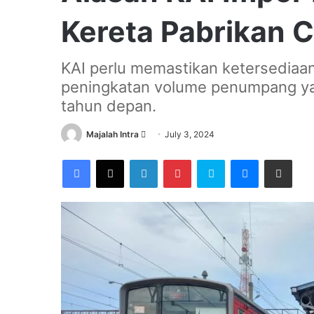
Kereta Pabrikan 
KAI perlu memastikan ketersediaa
peningkatan volume penumpang yan
tahun depan.
Send
Majalah Intra
July 3, 2024
an
Facebook
X
LinkedIn
Pinterest
Skype
Messenger
Share via Email
email