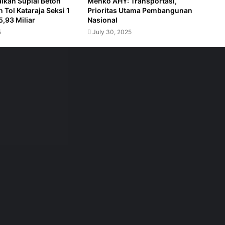
ikan Suplai Beton
Menko AHY: Transportasi,
n Tol Kataraja Seksi 1
Prioritas Utama Pembangunan
5,93 Miliar
Nasional
numpang Pelabuhan Yos Sudarso Ambon
5
July 30, 2025
o Mulai dari Rp69 Ribu