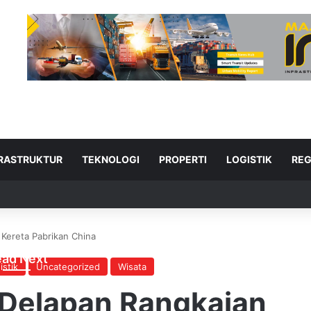
FRASTRUKTUR
TEKNOLOGI
PROPERTI
LOGISTIK
REG
 Kereta Pabrikan China
ad Next
istik
Uncategorized
Wisata
 Delapan Rangkaian