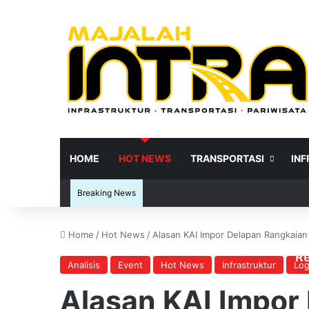
HOME
HOT NEWS
TRANSPORTASI
IN
Breaking News
Home
/
Hot News
/
Alasan KAI Impor Delapan Rangkaian
Re
Analisis
Event
Hot News
Infrastruktur
Log
Alasan KAI Impor