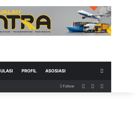
Search for
ULASI
PROFIL
ASOSIASI
Log In
Random Article
Sidebar
Follow