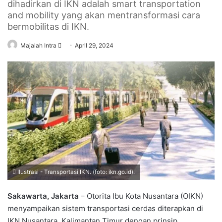
dihadirkan di IKN adalah smart transportation
and mobility yang akan mentransformasi cara
bermobilitas di IKN.
Send
Majalah Intra
April 29, 2024
an
email
Ilustrasi - Transportasi IKN. (foto: ikn.go.id).
Sakawarta, Jakarta
– Otorita Ibu Kota Nusantara (OIKN)
menyampaikan sistem transportasi cerdas diterapkan di
IKN Nusantara, Kalimantan Timur dengan prinsip