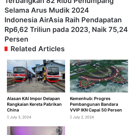
Terbangkan 82 Ribu Penumpang
Persen,
Garuda-
Selama Arus Mudik 2024
Citilink
Indonesia
Indonesia AirAsia Raih Pendapatan
Terbangkan
AirAsia
82
Rp6,62 Triliun pada 2023, Naik 75,24
Raih
Ribu
Pendapatan
Persen
Penumpang
Rp6,62
Selama
Related Articles
Triliun
Arus
pada
Mudik
2023,
2024
Naik
75,24
Persen
Alasan KAI Impor Delapan
Kemenhub: Progres
Rangkaian Kereta Pabrikan
Pembangunan Bandara
China
VVIP IKN Capai 50 Persen
July 3, 2024
July 2, 2024