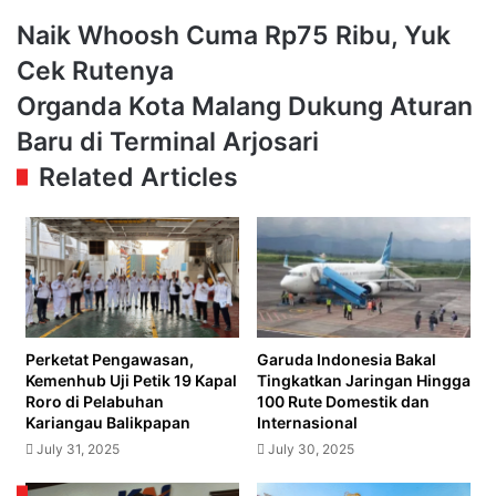
Naik
Naik Whoosh Cuma Rp75 Ribu, Yuk
Whoosh
Cek Rutenya
Cuma
Rp75
Organda
Organda Kota Malang Dukung Aturan
Ribu,
Kota
Baru di Terminal Arjosari
Yuk
Malang
Cek
Dukung
Related Articles
Rutenya
Aturan
Baru
di
Terminal
Arjosari
Perketat Pengawasan,
Garuda Indonesia Bakal
Kemenhub Uji Petik 19 Kapal
Tingkatkan Jaringan Hingga
Roro di Pelabuhan
100 Rute Domestik dan
Kariangau Balikpapan
Internasional
July 31, 2025
July 30, 2025