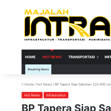
HOME
HOT NEWS
TRANSPORTASI
IN
Breaking News
Home
/
Hot News
/
BP Tapera Siap Salurkan 220.000 un
Re
Hot News
Infrastruktur
BP Tapera Siap Sa