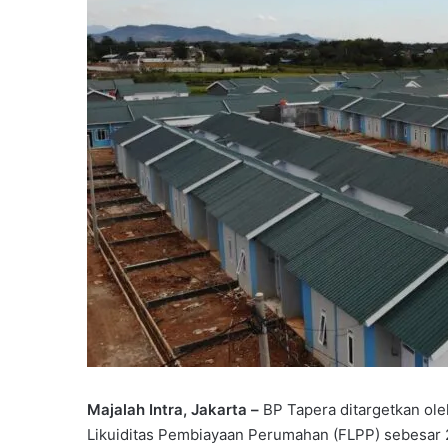
Majalah Intra, Jakarta
–
BP Tapera ditargetkan ol
Likuiditas Pembiayaan Perumahan (FLPP) sebesar 22