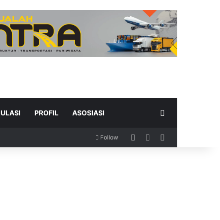
Search for
ULASI
PROFIL
ASOSIASI
Log In
Random Article
Sidebar
Follow