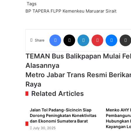
Tags
BP TAPERA
FLPP
Kemenkeu
Maruarar Sirait
Facebook
X
LinkedIn
Pinterest
Messen
Share
TEMAN
TEMAN Bus Balikpapan Mulai Febr
Bus
Alasannya
Balikpapan
Mulai
Metro
Metro Jabar Trans Resmi Berik
Februari
Jabar
Raya
2025
Trans
Bakal
Resmi
Related Articles
Berlakukan
Berikan
Tarif,
Pelayanan
Ini
untuk
Jalan Tol Padang-Sicincin Siap
Menko AHY 
Dorong Peningkatan Konektivitas
Pembangunan
Alasannya
Wilayah
dan Ekonomi Sumatera Barat
Hubungkan 
Bandung
Kayangan L
Raya
July 30, 2025