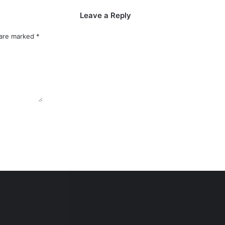
Leave a Reply
 are marked
*
alan Tol Kataraja Seksi 1 Senilai Rp195,93 Miliar
Utama Pembangunan Nasional