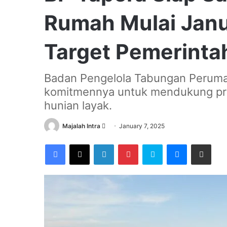
Rumah Mulai Janu
Target Pemerinta
Badan Pengelola Tabungan Peruma
komitmennya untuk mendukung pr
hunian layak.
Send
Majalah Intra
January 7, 2025
an
Facebook
X
LinkedIn
Pinterest
Skype
Messenger
Share via Email
email