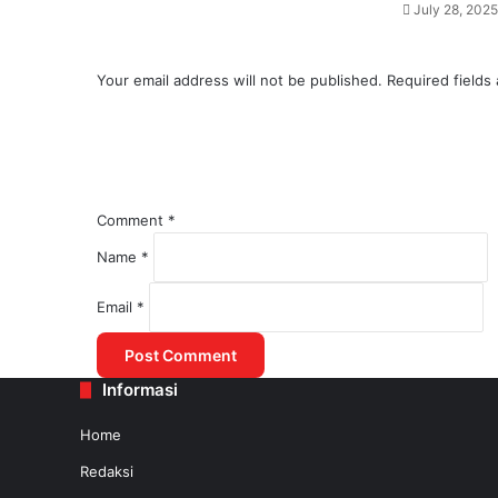
July 28, 2025
Your email address will not be published.
Required fields
Comment
*
Name
*
July 30, 2025
Email
*
WSBP Selesaikan Suplai Beton Precast J
Informasi
July 30, 2025
Home
Menko AHY: Transportasi, Prioritas 
Redaksi