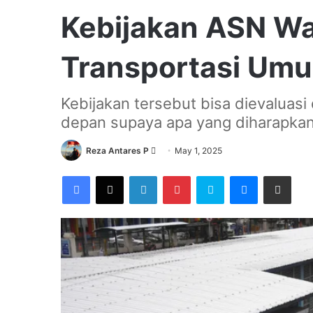
Kebijakan ASN Wa
Transportasi Umu
Kebijakan tersebut bisa dievaluas
depan supaya apa yang diharapkan
Send
Reza Antares P
May 1, 2025
an
Facebook
X
LinkedIn
Pinterest
Skype
Messenger
Share via Email
email