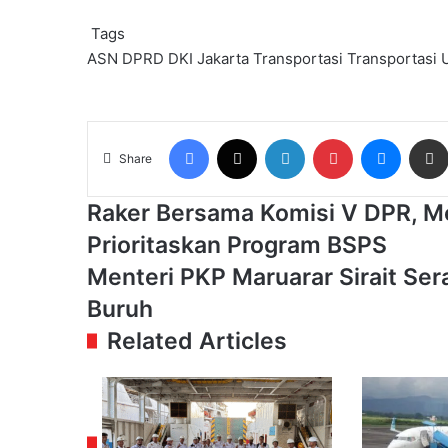
Tags
ASN
DPRD DKI Jakarta
Transportasi
Transportasi
Facebook
X
LinkedIn
Pinterest
Messen
Share
Raker
Raker Bersama Komisi V DPR, Me
Bersama
Prioritaskan Program BSPS
Komisi
V
Menteri
Menteri PKP Maruarar Sirait Se
DPR,
PKP
Buruh
Menteri
Maruarar
PKP
Sirait
Related Articles
Maruarar
Serahkan
Sirait
100
Sepakat
Kunci
Prioritaskan
Rumah
Program
Subsidi