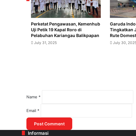
BSPS
untuk
Buruh
Perketat Pengawasan, Kemenhub
Garuda Indo
Uji Petik 19 Kapal Roro di
Tingkatkan 
Pelabuhan Kariangau Balikpapan
Rute Domesti
July 31, 2025
July 30, 202
Name
*
August 1, 2025
Email
*
Kemenhub Lakukan Kajian untuk Mered
Informasi