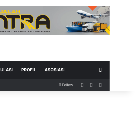
Search for
ULASI
PROFIL
ASOSIASI
Log In
Random Article
Sidebar
Follow