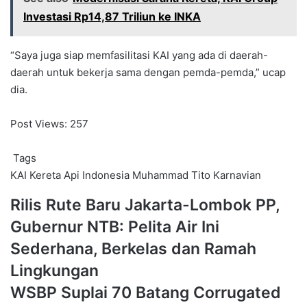
Investasi Rp14,87 Triliun ke INKA
“Saya juga siap memfasilitasi KAI yang ada di daerah-
daerah untuk bekerja sama dengan pemda-pemda,” ucap
dia.
Post Views:
257
Tags
KAI
Kereta Api Indonesia
Muhammad Tito Karnavian
Rilis
Rilis Rute Baru Jakarta-Lombok PP,
Rute
Gubernur NTB: Pelita Air Ini
Baru
Jakarta-
Sederhana, Berkelas dan Ramah
Lombok
Lingkungan
PP,
Gubernur
WSBP
WSBP Suplai 70 Batang Corrugated
NTB:
Suplai