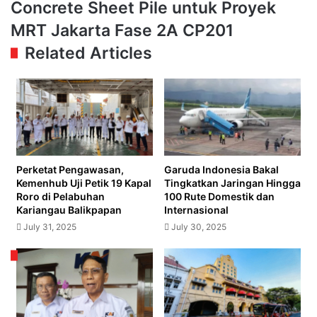
Concrete Sheet Pile untuk Proyek
Pelita
70
Air
Batang
MRT Jakarta Fase 2A CP201
Ini
Corrugated
Related Articles
Sederhana,
Concrete
Berkelas
Sheet
dan
Pile
Ramah
untuk
Lingkungan
Proyek
MRT
Jakarta
Fase
Perketat Pengawasan,
Garuda Indonesia Bakal
2A
Kemenhub Uji Petik 19 Kapal
Tingkatkan Jaringan Hingga
CP201
Roro di Pelabuhan
100 Rute Domestik dan
Kariangau Balikpapan
Internasional
July 31, 2025
July 30, 2025