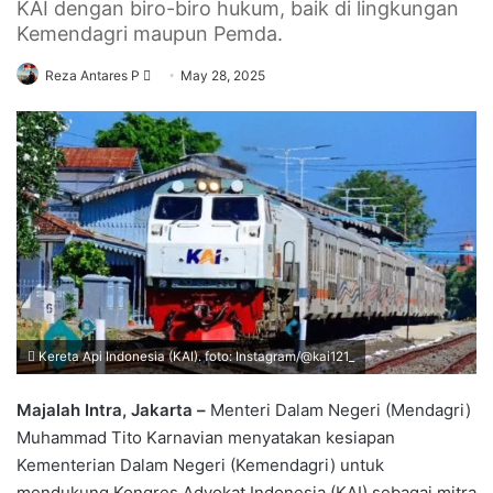
KAI dengan biro-biro hukum, baik di lingkungan
Kemendagri maupun Pemda.
Send
Reza Antares P
May 28, 2025
an
email
Kereta Api Indonesia (KAI). foto: Instagram/@kai121_
Majalah Intra, Jakarta –
Menteri Dalam Negeri (Mendagri)
Muhammad Tito Karnavian menyatakan kesiapan
Kementerian Dalam Negeri (Kemendagri) untuk
mendukung Kongres Advokat Indonesia (KAI) sebagai mitra