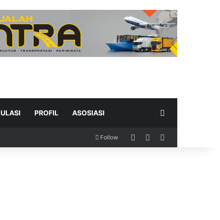
Search for
ULASI
PROFIL
ASOSIASI
Log In
Random Article
Sidebar
Follow