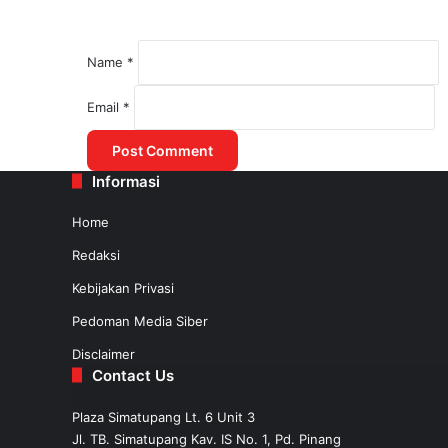
Name
*
August 1, 2025
Email
*
Kemenhub Lakukan Kajian untuk Mered
Informasi
July 31, 2025
Home
Redaksi
Kebijakan Privasi
Pedoman Media Siber
Disclaimer
Contact Us
Plaza Simatupang Lt. 6 Unit 3
Jl. TB. Simatupang Kav. IS No. 1, Pd. Pinang