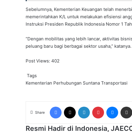
Sebelumnya, Kementerian Keuangan telah menerb
memerintahkan K/L untuk melakukan efisiensi angga
Instruksi Presiden Republik Indonesia Nomor 1 T
“Dengan mobilitas yang lebih lancar, aktivitas bi
peluang baru bagi berbagai sektor usaha,” katanya.
Post Views:
402
Tags
Kementerian Perhubungan
Suntana
Transportasi
Facebook
X
LinkedIn
Pinterest
Messen
Share
Resmi
Resmi Hadir di Indonesia, JAEC