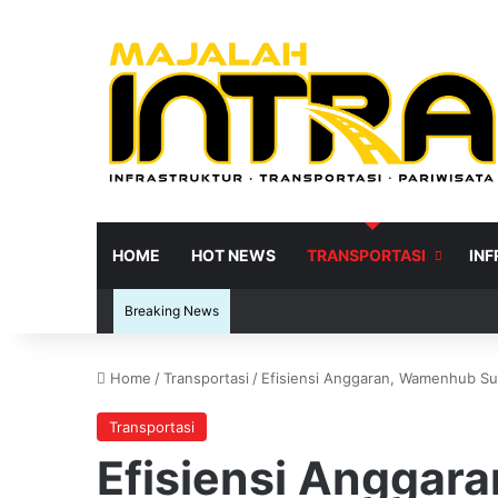
HOME
HOT NEWS
TRANSPORTASI
IN
Breaking News
Home
/
Transportasi
/
Efisiensi Anggaran, Wamenhub Sun
Re
Transportasi
Efisiensi Anggar