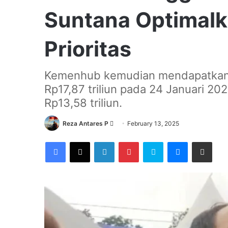
Suntana Optimalk
Prioritas
Kemenhub kemudian mendapatkan e
Rp17,87 triliun pada 24 Januari 20
Rp13,58 triliun.
Send
Reza Antares P
February 13, 2025
an
Facebook
X
LinkedIn
Pinterest
Skype
Messenger
Share via Email
email