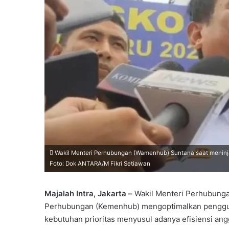
Wakil Menteri Perhubungan (Wamenhub) Suntana saat meninjau l
Foto: Dok ANTARA/M Fikri Setiawan
Majalah Intra, Jakarta –
Wakil Menteri Perhubung
Perhubungan (Kemenhub) mengoptimalkan penggun
kebutuhan prioritas menyusul adanya efisiensi ang