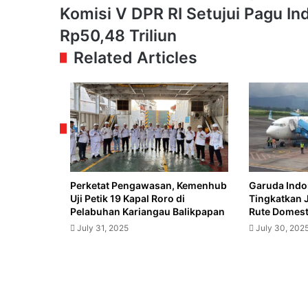
Hadir
Komisi
Komisi V DPR RI Setujui Pagu In
di
V
Indonesia,
Rp50,48 Triliun
DPR
JAECOO
RI
Related Articles
Kenalkan
Setujui
J7
Pagu
dan
Indikatif
J8
Kementerian
di
PU
IIMS
TA
2025
2025
Rp50,48
Triliun
Perketat Pengawasan, Kemenhub
Garuda Indo
Uji Petik 19 Kapal Roro di
Tingkatkan 
Pelabuhan Kariangau Balikpapan
Rute Domesti
July 31, 2025
July 30, 202