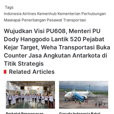
Tags
Indonesia Airlines
Kemenhub
Kementerian Perhubungan
Maskapai Penerbangan
Pesawat
Transportasi
Wujudkan
Wujudkan Visi PU608, Menteri PU
Visi
Dody Hanggodo Lantik 520 Pejabat
PU608,
Menteri
Kejar
Kejar Target, Weha Transportasi Buka
PU
Target,
Counter Jasa Angkutan Antarkota di
Dody
Weha
Hanggodo
Transportasi
Titik Strategis
Lantik
Buka
Related Articles
520
Counter
Pejabat
Jasa
Angkutan
Antarkota
di
Titik
Strategis
Perketat Pengawasan,
Garuda Indonesia Bakal