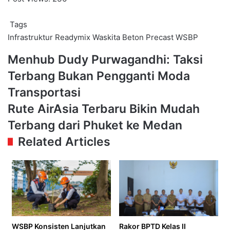
Tags
Infrastruktur
Readymix
Waskita Beton Precast
WSBP
Menhub
Menhub Dudy Purwagandhi: Taksi
Dudy
Terbang Bukan Pengganti Moda
Purwagandhi:
Taksi
Transportasi
Terbang
Rute
Rute AirAsia Terbaru Bikin Mudah
Bukan
AirAsia
Pengganti
Terbang dari Phuket ke Medan
Terbaru
Moda
Bikin
Related Articles
Transportasi
Mudah
Terbang
dari
Phuket
ke
Medan
WSBP Konsisten Lanjutkan
Rakor BPTD Kelas II