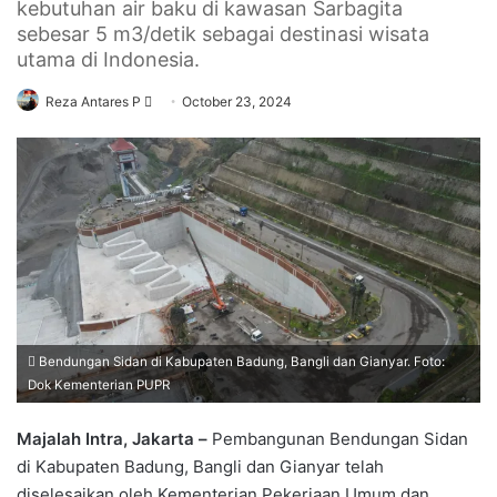
kebutuhan air baku di kawasan Sarbagita
sebesar 5 m3/detik sebagai destinasi wisata
utama di Indonesia.
Send
Reza Antares P
October 23, 2024
an
email
Bendungan Sidan di Kabupaten Badung, Bangli dan Gianyar. Foto:
Dok Kementerian PUPR
Majalah Intra, Jakarta –
Pembangunan Bendungan Sidan
di Kabupaten Badung, Bangli dan Gianyar telah
diselesaikan oleh Kementerian Pekerjaan Umum dan