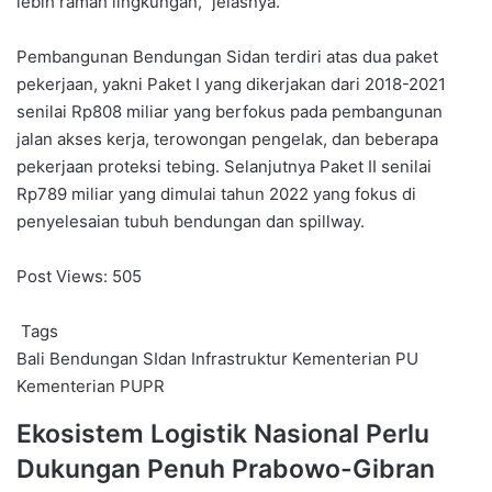
lebih ramah lingkungan,” jelasnya.
Pembangunan Bendungan Sidan terdiri atas dua paket
pekerjaan, yakni Paket I yang dikerjakan dari 2018-2021
senilai Rp808 miliar yang berfokus pada pembangunan
jalan akses kerja, terowongan pengelak, dan beberapa
pekerjaan proteksi tebing. Selanjutnya Paket II senilai
Rp789 miliar yang dimulai tahun 2022 yang fokus di
penyelesaian tubuh bendungan dan spillway.
Post Views:
505
Tags
Bali
Bendungan SIdan
Infrastruktur
Kementerian PU
Kementerian PUPR
Ekosistem
Ekosistem Logistik Nasional Perlu
Logistik
Dukungan Penuh Prabowo-Gibran
Nasional