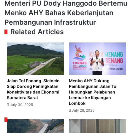
Perlu
Menteri
Menteri PU Dody Hanggodo Bertemu
Dukungan
PU
Menko AHY Bahas Keberlanjutan
Penuh
Dody
Prabowo-
Hanggodo
Pembangunan Infrastruktur
Gibran
Bertemu
Related Articles
Menko
AHY
Bahas
Keberlanjutan
Pembangunan
Infrastruktur
Jalan Tol Padang-Sicincin
Menko AHY Dukung
Siap Dorong Peningkatan
Pembangunan Jalan Tol
Konektivitas dan Ekonomi
Hubungkan Pelabuhan
Sumatera Barat
Lembar ke Kayangan
Lombok
July 30, 2025
July 28, 2025