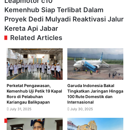
Leapmotor c10
Ekslusif
Kemenhub
Kemenhub Siap Terlibat Dalam
dengan
Siap
Kehadiran
Proyek Dedi Mulyadi Reaktivasi Jalur
Terlibat
Mobil
Dalam
Kereta Api Jabar
Listrik
Proyek
Leapmotor
Related Articles
Dedi
c10
Mulyadi
Reaktivasi
Jalur
Kereta
Api
Jabar
Perketat Pengawasan,
Garuda Indonesia Bakal
Kemenhub Uji Petik 19 Kapal
Tingkatkan Jaringan Hingga
Roro di Pelabuhan
100 Rute Domestik dan
Kariangau Balikpapan
Internasional
July 31, 2025
July 30, 2025