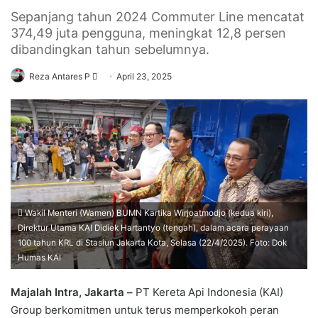
Sepanjang tahun 2024 Commuter Line mencatat
374,49 juta pengguna, meningkat 12,8 persen
dibandingkan tahun sebelumnya.
Send
Reza Antares P
April 23, 2025
an
email
Wakil Menteri (Wamen) BUMN Kartika Wirjoatmodjo (kedua kiri),
Direktur Utama KAI Didiek Hartantyo (tengah), dalam acara perayaan
100 tahun KRL di Stasiun Jakarta Kota, Selasa (22/4/2025). Foto: Dok
Humas KAI
Majalah Intra, Jakarta –
PT Kereta Api Indonesia (KAI)
Group berkomitmen untuk terus memperkokoh peran