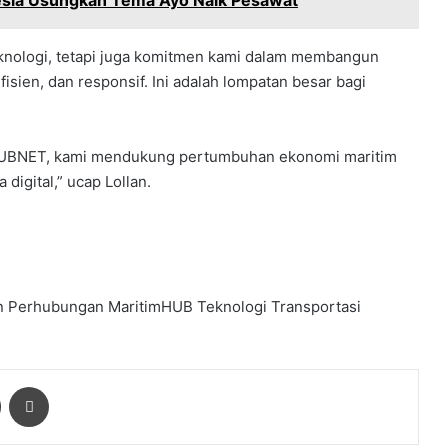
nesia Usungkan Tema Ayo Naik Pesawat
eknologi, tetapi juga komitmen kami dalam membangun
isien, dan responsif. Ini adalah lompatan besar bagi
HUBNET, kami mendukung pertumbuhan ekonomi maritim
 digital,” ucap Lollan.
n Perhubungan
MaritimHUB
Teknologi
Transportasi
ger
Share via Email
Print