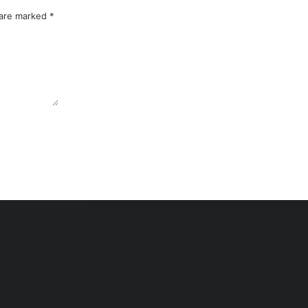
 are marked
*
DAMRI Kenalkan Fitur Pemesanan Tiket Lewat Scan Barcode di Bandara Soekarno-Hatta
Terbaru, AirNav Indonesia Rilis Sistem Pelayanan Navigasi Pesawat Udara di Wilayah Papua