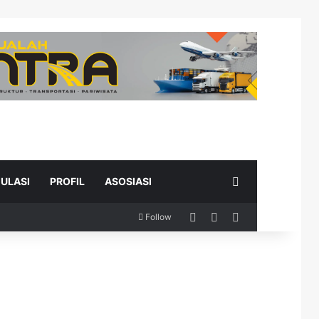
Search for
ULASI
PROFIL
ASOSIASI
Log In
Random Article
Sidebar
Follow