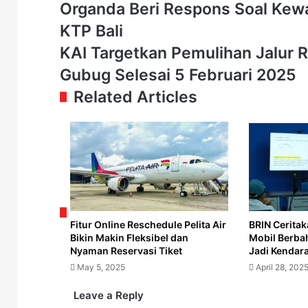
Organda
Organda Beri Respons Soal Kewaj
Beri
KTP Bali
Respons
Soal
KAI
KAI Targetkan Pemulihan Jalur R
Kewajiban
Targetkan
Gubug Selesai 5 Februari 2025
Sopir
Pemulihan
Transportasi
Jalur
Related Articles
Daring
Rel
Ber-
antara
KTP
Stasiun
Bali
Karangjati
dan
Gubug
Selesai
5
Februari
Fitur Online Reschedule Pelita Air
BRIN Ceritak
2025
Bikin Makin Fleksibel dan
Mobil Berba
Nyaman Reservasi Tiket
Jadi Kendara
May 5, 2025
April 28, 202
Leave a Reply