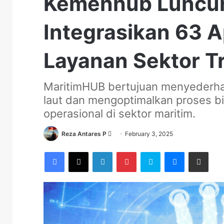
Kemenhub Luncur
Integrasikan 63 A
Layanan Sektor Tr
MaritimHUB bertujuan menyederhan
laut dan mengoptimalkan proses bi
operasional di sektor maritim.
Send
Reza Antares P
February 3, 2025
an
Facebook
X
LinkedIn
Pinterest
Skype
Messenger
Share via Email
email