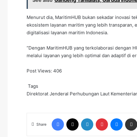
See also
Gandeng Tahilalats, Garuda Indo
Menurut dia, MaritimHUB bukan sekadar inovasi t
ekosistem layanan maritim yang lebih transparan, ef
digitalisasi layanan maritim Indonesia.
“Dengan MaritimHUB yang terkolaborasi dengan 
melalui layanan yang lebih optimal dan adaptif di era
Post Views:
406
Tags
Direktorat Jenderal Perhubungan Laut
Kementeria
Facebook
X
LinkedIn
Pinterest
Messen
Share