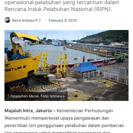
operasional pelabuhan yang tercantum dalam
Rencana Induk Pelabuhan Nasional (RIPN).
Send
Reza Antares P
February 9, 2025
an
email
Pelabuhan Merak. Foto: Istimewa
Majalah Intra, Jakarta –
Kementerian Perhubungan
(Kemenhub) memperketat upaya pengawasan dan
penertiban izin penggunaan pelabuhan dalam pemberian
izin operasional untuk memastikan kelancaran dan