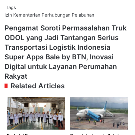
Tags
Izin
Kementerian Perhubungan
Pelabuhan
Pengamat
Pengamat Soroti Permasalahan Truk
Soroti
ODOL yang Jadi Tantangan Serius
Permasalahan
Truk
Transportasi Logistik Indonesia
ODOL
Super
Super Apps Bale by BTN, Inovasi
yang
Apps
Jadi
Digital untuk Layanan Perumahan
Bale
Tantangan
by
Rakyat
Serius
BTN,
Transportasi
Related Articles
Inovasi
Logistik
Digital
Indonesia
untuk
Layanan
Perumahan
Rakyat