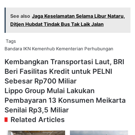
See also
Jaga Keselamatan Selama Libur Nataru,
Ditjen Hubdat Tindak Bus Tak Laik Jalan
Tags
Bandara IKN
Kemenhub
Kementerian Perhubungan
Kembangkan
Kembangkan Transportasi Laut, BRI
Transportasi
Beri Fasilitas Kredit untuk PELNI
Laut,
BRI
Sebesar Rp700 Miliar
Beri
Lippo
Lippo Group Mulai Lakukan
Fasilitas
Group
Kredit
Pembayaran 13 Konsumen Meikarta
Mulai
untuk
Lakukan
Senilai Rp3,5 Miliar
PELNI
Pembayaran
Sebesar
Related Articles
13
Rp700
Konsumen
Miliar
Meikarta