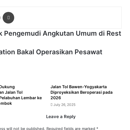
ger
Share via Email
Print
tuk Pengemudi Angkutan Umum di Rest
iation Bakal Operasikan Pesawat
Dukung
Jalan Tol Bawen-Yogyakarta
 Jalan Tol
Diproyeksikan Beroperasi pada
Pelabuhan Lembar ke
2026
ombok
July 26, 2025
Leave a Reply
ss will not be published.
Required fields are marked
*