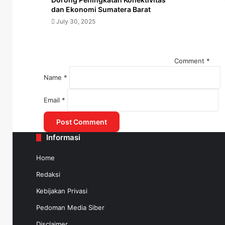
dan Ekonomi Sumatera Barat
July 30, 2025
Comment
*
Name
*
July 30, 2025
Email
*
WSBP Selesaikan Suplai Beton Precast J
Informasi
July 30, 2025
Home
Menko AHY: Transportasi, Prioritas 
Redaksi
Kebijakan Privasi
Pedoman Media Siber
Disclaimer