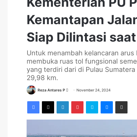
Kementerian PU P
Kemantapan Jalan
Siap Dilintasi saa
Untuk menambah kelancaran arus la
membuka ruas tol fungsional sem
yang terdiri dari di Pulau Sumate
29,98 km.
Send
Reza Antares P
November 24, 2024
an
Facebook
X
LinkedIn
Pinterest
Skype
Messenger
Share via Email
email