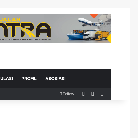
Search for
ULASI
PROFIL
ASOSIASI
Log In
Random Article
Sidebar
Follow