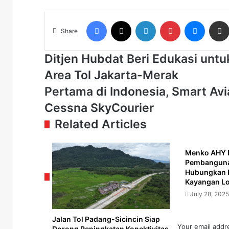
Facebook
X
LinkedIn
Pinterest
Messen
Share
Ditjen
Ditjen Hubdat Beri Edukasi un
Hubdat
Area Tol Jakarta-Merak
Beri
Edukasi
Pertama
Pertama di Indonesia, Smart Av
untuk
di
Cessna SkyCourier
Pengemudi
Indonesia,
Angkutan
Smart
Related Articles
Umum
Aviation
di
Bakal
Rest
Operasikan
Menko AHY 
Pembangunan
Area
Pesawat
Hubungkan 
Tol
Cessna
Kayangan L
Jakarta-
SkyCourier
July 28, 2025
Merak
Jalan Tol Padang-Sicincin Siap
Your email addre
Dorong Peningkatan Konektivitas