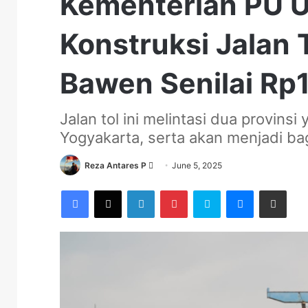
Kementerian PU 
Konstruksi Jalan 
Bawen Senilai Rp1
Jalan tol ini melintasi dua provin
Yogyakarta, serta akan menjadi bag
Send
Reza Antares P
June 5, 2025
an
Facebook
X
LinkedIn
Pinterest
Skype
Messenger
Share via Email
email