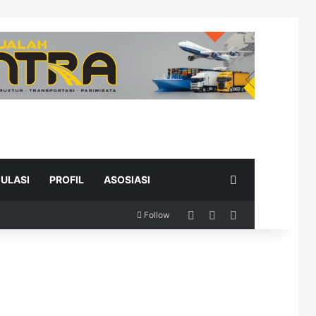
Search for
ULASI
PROFIL
ASOSIASI
Log In
Random Article
Sidebar
Follow