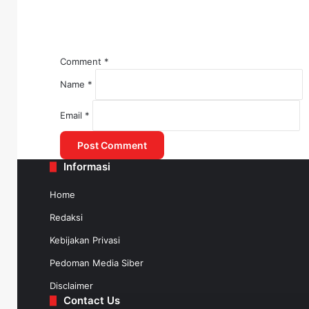
Comment
*
Name
*
July 30, 2025
Email
*
WSBP Selesaikan Suplai Beton Precast J
Informasi
July 30, 2025
Home
Menko AHY: Transportasi, Prioritas 
Redaksi
Kebijakan Privasi
Pedoman Media Siber
Disclaimer
Contact Us