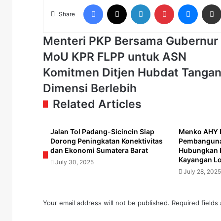
Facebook
X
LinkedIn
Pinterest
Messen
Share
Menteri
Menteri PKP Bersama Gubernur 
PKP
MoU KPR FLPP untuk ASN
Bersama
Gubernur
Komitmen
Komitmen Ditjen Hubdat Tangan
Jabar
Ditjen
Dimensi Berlebih
dan
Hubdat
11
Tangani
Related Articles
Kepala
Kendaraan
Daerah
dengan
Teken
Muatan
Jalan Tol Padang-Sicincin Siap
Menko AHY 
Dorong Peningkatan Konektivitas
Pembangunan
MoU
dan
dan Ekonomi Sumatera Barat
Hubungkan 
KPR
Dimensi
Kayangan L
FLPP
Berlebih
July 30, 2025
July 28, 2025
untuk
ASN
Your email address will not be published.
Required fields