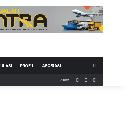
Search for
ULASI
PROFIL
ASOSIASI
Log In
Random Article
Sidebar
Follow