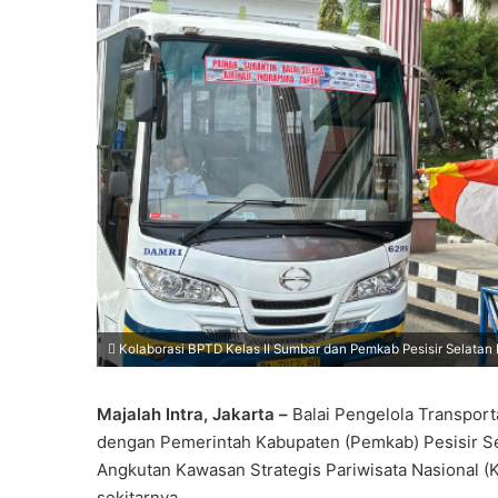
Kolaborasi BPTD Kelas II Sumbar dan Pemkab Pesisir Selatan H
Majalah Intra, Jakarta –
Balai Pengelola Transport
dengan Pemerintah Kabupaten (Pemkab) Pesisir Se
Angkutan Kawasan Strategis Pariwisata Nasional (
sekitarnya.