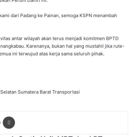
sikan Perum Damri ini.
an kami dari Padang ke Painan, semoga KSPN menambah
tivitas antar wilayah akan terus menjadi komitmen BPTD
angkabau. Karenanya, bukan hal yang mustahil jika rute-
emua ini terwujud atas kerja sama seluruh pihak.
 Selatan
Sumatera Barat
Transportasi
ger
Share via Email
Print