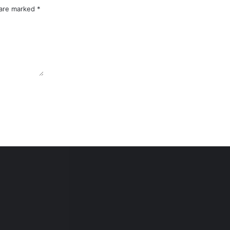
 are marked
*
uksi Tingginya Biaya Transportasi
Komitmen Dirjen Hubud Lukman F. Laisa Pastikan Bandara Nusantara laik Secara Operasional