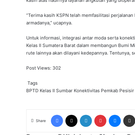
kasih atas hadirnya layanan angkutan yang diopera
“Terima kasih KSPN telah memfasilitasi perjalan
armadanya,” ucapnya.
Untuk informasi, integrasi antar moda serta konek
Kelas II Sumatera Barat dalam membangun Bumi Min
rute lainnya akan dilayani kedepannya. Tentunya, s
Post Views:
302
Tags
BPTD Kelas II Sumbar
Konektivitas
Pemkab Pesisir
Facebook
X
LinkedIn
Pinterest
Messen
Share