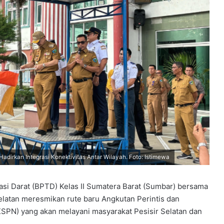
adirkan Integrasi Konektivitas Antar Wilayah. Foto: Istimewa
asi Darat (BPTD) Kelas II Sumatera Barat (Sumbar) bersama
latan meresmikan rute baru Angkutan Perintis dan
KSPN) yang akan melayani masyarakat Pesisir Selatan dan