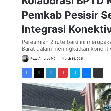
Kolaborasi BPTD K
Pemkab Pesisir S
Integrasi Konekti
Peresmian 2 rute baru ini merupa
Barat dalam meningkatkan konektivi
Send
Reza Antares P
March 14, 2025
an
Facebook
X
LinkedIn
Pinterest
Skype
Messenger
Share via Email
email