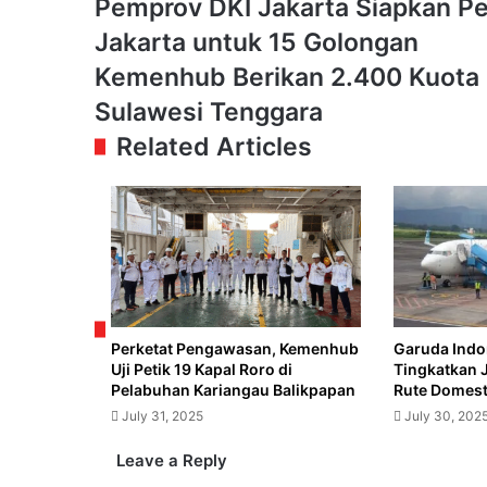
Pemprov
Pemprov DKI Jakarta Siapkan Pe
DKI
Jakarta untuk 15 Golongan
Jakarta
Siapkan
Kemenhub
Kemenhub Berikan 2.400 Kuota 
Pergub
Berikan
Sulawesi Tenggara
Gratis
2.400
Naik
Kuota
Related Articles
MRT
Penumpang
dan
Kapal
LRT
Mudik
Jakarta
Gratis
untuk
di
15
Sulawesi
Golongan
Tenggara
Perketat Pengawasan, Kemenhub
Garuda Indo
Uji Petik 19 Kapal Roro di
Tingkatkan 
Pelabuhan Kariangau Balikpapan
Rute Domesti
July 31, 2025
July 30, 202
Leave a Reply