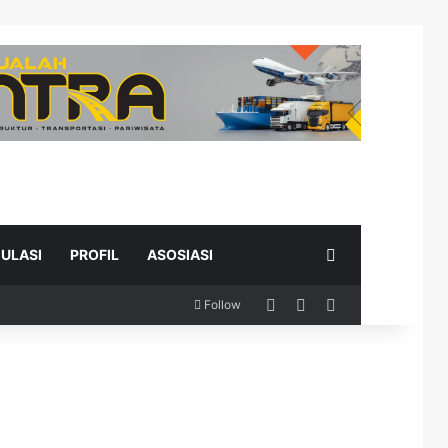
Search for
ULASI
PROFIL
ASOSIASI
Log In
Random Article
Sidebar
Follow