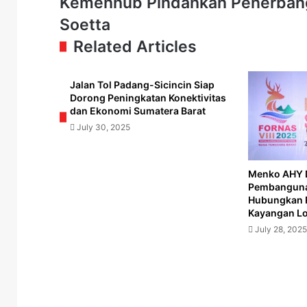
Kemenhub Pindahkan Penerbangan 
Keberlanjutan
Pindahkan
Soetta
di
Penerbangan
Sektor
Batik
Related Articles
Tranportasi
Air
Udara
dan
Citilink
Jalan Tol Padang-Sicincin Siap
Dorong Peningkatan Konektivitas
dari
dan Ekonomi Sumatera Barat
Halim
ke
July 30, 2025
Soetta
Menko AHY 
Pembangunan
Hubungkan 
Kayangan L
July 28, 2025