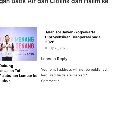
Batik Air dan Citilink dari Halim ke
Jalan Tol Bawen-Yogyakarta
Diproyeksikan Beroperasi pada
2026
July 26, 2025
Leave a Reply
Dukung
Your email address will not be published.
 Jalan Tol
Required fields are marked
*
Pelabuhan Lembar ke
ombok
Comment
*