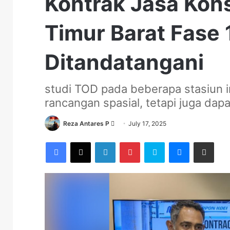
Kontrak Jasa Kon
Timur Barat Fase 
Ditandatangani
studi TOD pada beberapa stasiun i
rancangan spasial, tetapi juga d
Send
Reza Antares P
July 17, 2025
an
Facebook
X
LinkedIn
Pinterest
Skype
Messenger
Share via Email
email