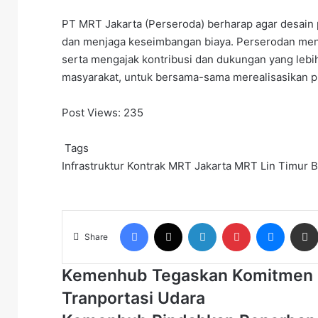
PT MRT Jakarta (Perseroda) berharap agar desain pr
dan menjaga keseimbangan biaya. Perserodan men
serta mengajak kontribusi dan dukungan yang lebi
masyarakat, untuk bersama-sama merealisasikan p
Post Views:
235
Tags
Infrastruktur
Kontrak
MRT Jakarta
MRT Lin Timur B
Facebook
X
LinkedIn
Pinterest
Messen
Share
Kemenhub
Kemenhub Tegaskan Komitmen Ke
Tegaskan
Tranportasi Udara
Komitmen
Kebijakan
Kemenhub