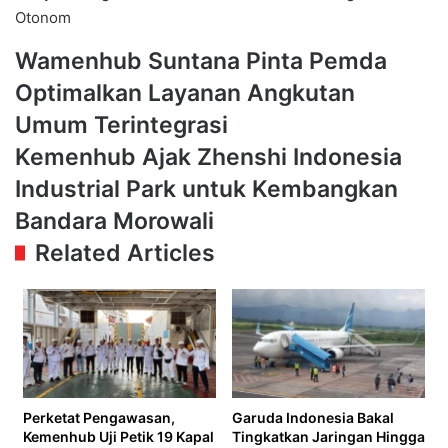
Otonom
Wamenhub
Wamenhub Suntana Pinta Pemda
Suntana
Optimalkan Layanan Angkutan
Pinta
Pemda
Umum Terintegrasi
Optimalkan
Kemenhub
Kemenhub Ajak Zhenshi Indonesia
Layanan
Ajak
Angkutan
Industrial Park untuk Kembangkan
Zhenshi
Umum
Indonesia
Bandara Morowali
Terintegrasi
Industrial
Related Articles
Park
untuk
Kembangkan
Bandara
Morowali
Perketat Pengawasan,
Garuda Indonesia Bakal
Kemenhub Uji Petik 19 Kapal
Tingkatkan Jaringan Hingga