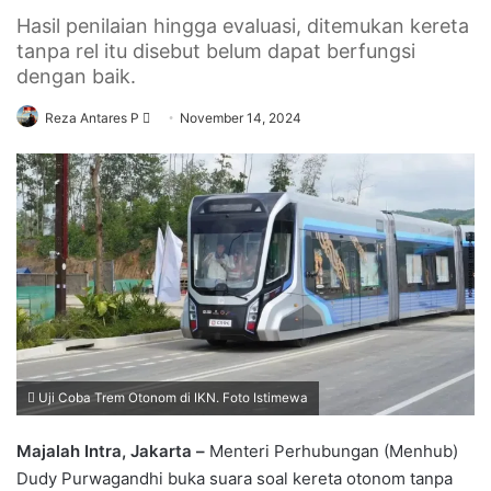
Hasil penilaian hingga evaluasi, ditemukan kereta
tanpa rel itu disebut belum dapat berfungsi
dengan baik.
Send
Reza Antares P
November 14, 2024
an
email
Uji Coba Trem Otonom di IKN. Foto Istimewa
Majalah Intra, Jakarta –
Menteri Perhubungan (Menhub)
Dudy Purwagandhi buka suara soal kereta otonom tanpa