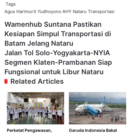
Tags
Agus Harimurti Yudhoyono
AHY
Nataru
Transportasi
Wamenhub
Wamenhub Suntana Pastikan
Suntana
Kesiapan Simpul Transportasi di
Pastikan
Kesiapan
Batam Jelang Nataru
Simpul
Jalan
Jalan Tol Solo-Yogyakarta-NYIA
Transportasi
Tol
di
Segmen Klaten-Prambanan Siap
Solo-
Batam
Yogyakarta-
Fungsional untuk Libur Nataru
Jelang
NYIA
Nataru
Related Articles
Segmen
Klaten-
Prambanan
Siap
Fungsional
untuk
Libur
Nataru
Perketat Pengawasan,
Garuda Indonesia Bakal