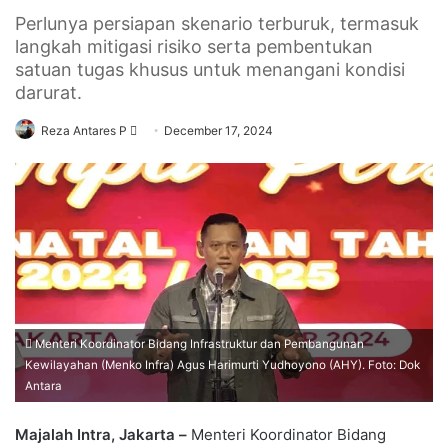
Perlunya persiapan skenario terburuk, termasuk
langkah mitigasi risiko serta pembentukan
satuan tugas khusus untuk menangani kondisi
darurat.
Send
Reza Antares P
December 17, 2024
an
email
Menteri Koordinator Bidang Infrastruktur dan Pembangunan
Kewilayahan (Menko Infra) Agus Harimurti Yudhoyono (AHY). Foto: Dok
Antara
Majalah Intra, Jakarta –
Menteri Koordinator Bidang