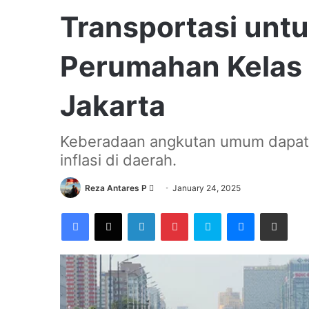
Transportasi unt
Perumahan Kelas
Jakarta
Keberadaan angkutan umum dapat
inflasi di daerah.
Send
Reza Antares P
January 24, 2025
an
Facebook
X
LinkedIn
Pinterest
Skype
Messenger
Share via Email
email