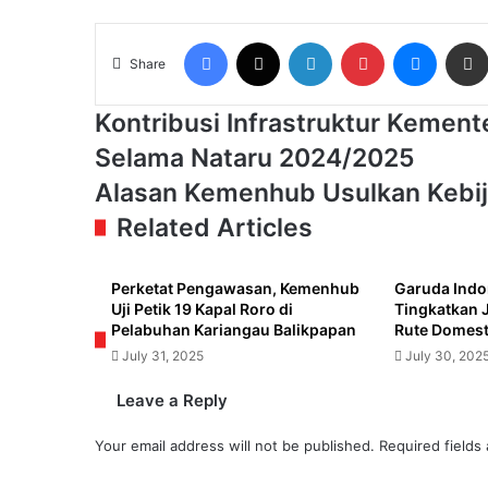
Facebook
X
LinkedIn
Pinterest
Messen
Share
Kontribusi
Kontribusi Infrastruktur Kement
Infrastruktur
Selama Nataru 2024/2025
Kementerian
PU
Alasan
Alasan Kemenhub Usulkan Kebi
untuk
Kemenhub
Related Articles
Kelancaran
Usulkan
Lalu
Kebijakan
Lintas
WFA
Perketat Pengawasan, Kemenhub
Garuda Indo
Selama
pada
Uji Petik 19 Kapal Roro di
Tingkatkan 
Nataru
24-
Pelabuhan Kariangau Balikpapan
Rute Domesti
2024/2025
27
July 31, 2025
July 30, 202
Maret
2025
Leave a Reply
Your email address will not be published.
Required fields