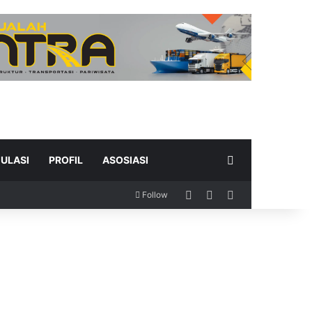
Search for
ULASI
PROFIL
ASOSIASI
Log In
Random Article
Sidebar
Follow