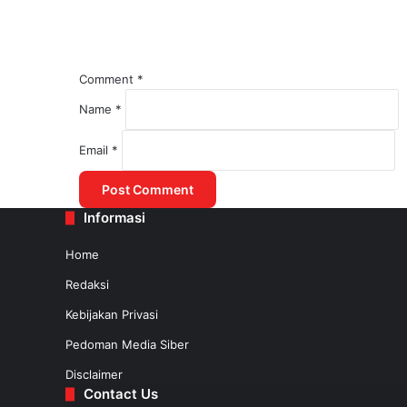
Comment
*
Name
*
August 1, 2025
Email
*
Kemenhub Lakukan Kajian untuk Mered
Informasi
July 31, 2025
Home
Redaksi
Kebijakan Privasi
Pedoman Media Siber
Disclaimer
Contact Us