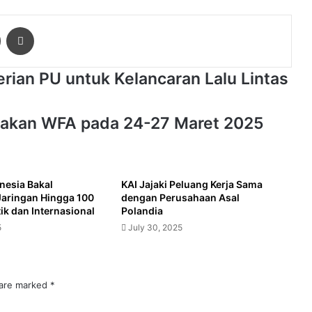
ger
Share via Email
Print
erian PU untuk Kelancaran Lalu Lintas
jakan WFA pada 24-27 Maret 2025
nesia Bakal
KAI Jajaki Peluang Kerja Sama
Jaringan Hingga 100
dengan Perusahaan Asal
k dan Internasional
Polandia
5
July 30, 2025
 are marked
*