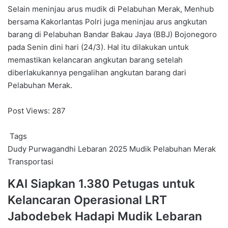
Selain meninjau arus mudik di Pelabuhan Merak, Menhub
bersama Kakorlantas Polri juga meninjau arus angkutan
barang di Pelabuhan Bandar Bakau Jaya (BBJ) Bojonegoro
pada Senin dini hari (24/3). Hal itu dilakukan untuk
memastikan kelancaran angkutan barang setelah
diberlakukannya pengalihan angkutan barang dari
Pelabuhan Merak.
Post Views:
287
Tags
Dudy Purwagandhi
Lebaran 2025
Mudik
Pelabuhan Merak
Transportasi
KAI
KAI Siapkan 1.380 Petugas untuk
Siapkan
Kelancaran Operasional LRT
1.380
Petugas
Jabodebek Hadapi Mudik Lebaran
untuk