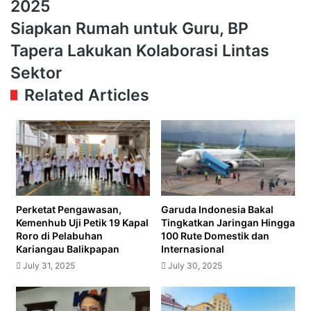
2025
Kelancaran
Operasional
Siapkan
Siapkan Rumah untuk Guru, BP
LRT
Rumah
Tapera Lakukan Kolaborasi Lintas
Jabodebek
untuk
Hadapi
Guru,
Sektor
Mudik
BP
Related Articles
Lebaran
Tapera
2025
Lakukan
Kolaborasi
Lintas
Sektor
Perketat Pengawasan,
Garuda Indonesia Bakal
Kemenhub Uji Petik 19 Kapal
Tingkatkan Jaringan Hingga
Roro di Pelabuhan
100 Rute Domestik dan
Kariangau Balikpapan
Internasional
July 31, 2025
July 30, 2025