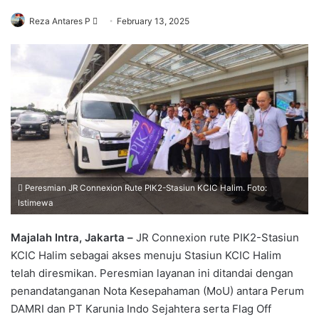
Send
Reza Antares P
February 13, 2025
an
email
Peresmian JR Connexion Rute PIK2-Stasiun KCIC Halim. Foto:
Istimewa
Majalah Intra, Jakarta –
JR Connexion rute PIK2-Stasiun
KCIC Halim sebagai akses menuju Stasiun KCIC Halim
telah diresmikan. Peresmian layanan ini ditandai dengan
penandatanganan Nota Kesepahaman (MoU) antara Perum
DAMRI dan PT Karunia Indo Sejahtera serta Flag Off