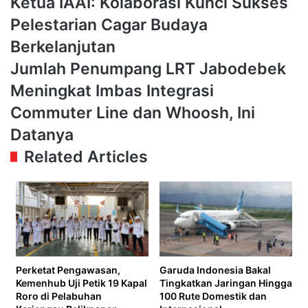
Ketua IAAI: Kolaborasi Kunci Sukses
IAAI:
Pelestarian Cagar Budaya
Kolaborasi
Kunci
Berkelanjutan
Sukses
Jumlah
Jumlah Penumpang LRT Jabodebek
Pelestarian
Penumpang
Cagar
Meningkat Imbas Integrasi
LRT
Budaya
Jabodebek
Commuter Line dan Whoosh, Ini
Berkelanjutan
Meningkat
Datanya
Imbas
Integrasi
Related Articles
Commuter
Line
dan
Whoosh,
Ini
Datanya
Perketat Pengawasan,
Garuda Indonesia Bakal
Kemenhub Uji Petik 19 Kapal
Tingkatkan Jaringan Hingga
Roro di Pelabuhan
100 Rute Domestik dan