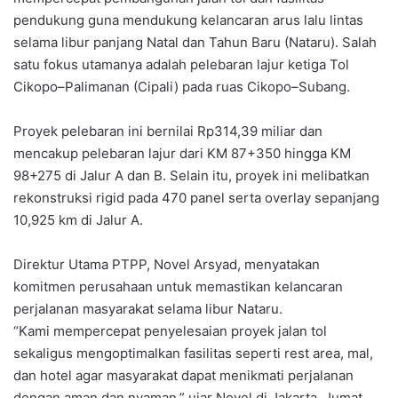
pendukung guna mendukung kelancaran arus lalu lintas
selama libur panjang Natal dan Tahun Baru (Nataru). Salah
satu fokus utamanya adalah pelebaran lajur ketiga Tol
Cikopo–Palimanan (Cipali) pada ruas Cikopo–Subang.
Proyek pelebaran ini bernilai Rp314,39 miliar dan
mencakup pelebaran lajur dari KM 87+350 hingga KM
98+275 di Jalur A dan B. Selain itu, proyek ini melibatkan
rekonstruksi rigid pada 470 panel serta overlay sepanjang
10,925 km di Jalur A.
Direktur Utama PTPP, Novel Arsyad, menyatakan
komitmen perusahaan untuk memastikan kelancaran
perjalanan masyarakat selama libur Nataru.
“Kami mempercepat penyelesaian proyek jalan tol
sekaligus mengoptimalkan fasilitas seperti rest area, mal,
dan hotel agar masyarakat dapat menikmati perjalanan
dengan aman dan nyaman,” ujar Novel di Jakarta, Jumat