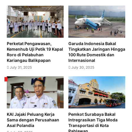
untuk
Mendukung
Kelancaran
Arus
Lalu
Lintas
Nataru
Perketat Pengawasan,
Garuda Indonesia Bakal
2025
Kemenhub Uji Petik 19 Kapal
Tingkatkan Jaringan Hingga
Roro di Pelabuhan
100 Rute Domestik dan
Kariangau Balikpapan
Internasional
July 31, 2025
July 30, 2025
KAI Jajaki Peluang Kerja
Pemkot Surabaya Bakal
Sama dengan Perusahaan
Intregrasikan Tiga Moda
Asal Polandia
Transportasi di Kota
Pahlawan