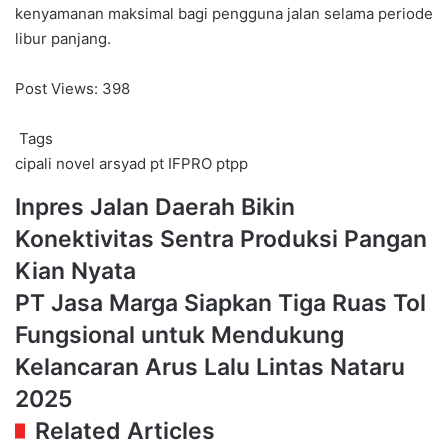
kenyamanan maksimal bagi pengguna jalan selama periode
libur panjang.
Post Views:
398
Tags
cipali
novel arsyad
pt IFPRO
ptpp
Inpres
Inpres Jalan Daerah Bikin
Jalan
Konektivitas Sentra Produksi Pangan
Daerah
Bikin
Kian Nyata
Konektivitas
PT
PT Jasa Marga Siapkan Tiga Ruas Tol
Sentra
Jasa
Produksi
Fungsional untuk Mendukung
Marga
Pangan
Siapkan
Kelancaran Arus Lalu Lintas Nataru
Kian
Tiga
Nyata
2025
Ruas
Tol
Related Articles
Fungsional