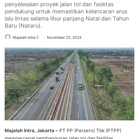
penyelesaian proyek jalan tol dan fasilitas
pendukung untuk memastikan kelancaran arus
lalu lintas selama libur panjang Natal dan Tahun
Baru (Nataru).
Send
Majalah Intra
November 23, 2024
an
email
Majalah Intra, Jakarta –
PT PP (Persero) Tbk (PTPP)
mempercepat pembangunan jalan tol dan fasilitas