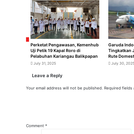
Perpanjang
Kembangkan
Jalur
Sistem
Lebak
Transportasi
Bulus
Cerdas
ke
Serpong
Perketat Pengawasan, Kemenhub
Garuda Indo
Uji Petik 19 Kapal Roro di
Tingkatkan 
Pelabuhan Kariangau Balikpapan
Rute Domesti
July 31, 2025
July 30, 202
Leave a Reply
Your email address will not be published.
Required fields
Comment
*