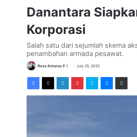
Danantara Siapka
Korporasi
Salah satu dari sejumlah skema aksi
penambahan armada pesawat.
Send
Reza Antares P
July 25, 2025
an
Facebook
X
LinkedIn
Pinterest
Skype
Messenger
Share via Email
email