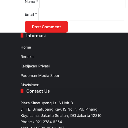
Name
*
August 1, 2025
Email
*
Kemenhub Lakukan Kajian untuk Mered
Informasi
July 31, 2025
Home
Redaksi
Kebijakan Privasi
Pedoman Media Siber
Disclaimer
Contact Us
Plaza Simatupang Lt. 6 Unit 3
Jl. TB. Simatupang Kav. IS No. 1, Pd. Pinang
Kby. Lama, Jakarta Selatan, DKI Jakarta 12310
Phone : 021 2784 6264
Mobile :
0838-8546-327