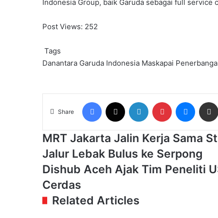
Indonesia Group, baik Garuda sebagai full service c
Post Views:
252
Tags
Danantara
Garuda Indonesia
Maskapai Penerbanga
Facebook
X
LinkedIn
Pinterest
Messen
Share
MRT
MRT Jakarta Jalin Kerja Sama S
Jakarta
Jalur Lebak Bulus ke Serpong
Jalin
Kerja
Dishub
Dishub Aceh Ajak Tim Peneliti
Sama
Aceh
Cerdas
Studi
Ajak
dengan
Tim
Related Articles
Sinar
Peneliti
Mas,
USK