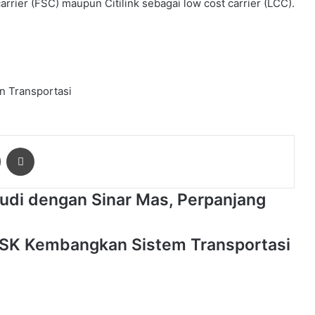
arrier (FSC) maupun Citilink sebagai low cost carrier (LCC).
n
Transportasi
ger
Share via Email
Print
tudi dengan Sinar Mas, Perpanjang
 USK Kembangkan Sistem Transportasi