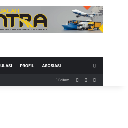
Search for
ULASI
PROFIL
ASOSIASI
Log In
Random Article
Sidebar
Follow