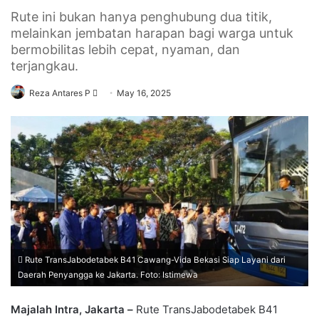
Rute ini bukan hanya penghubung dua titik,
melainkan jembatan harapan bagi warga untuk
bermobilitas lebih cepat, nyaman, dan
terjangkau.
Send
Reza Antares P
May 16, 2025
an
email
Rute TransJabodetabek B41 Cawang-Vida Bekasi Siap Layani dari
Daerah Penyangga ke Jakarta. Foto: Istimewa
Majalah Intra, Jakarta –
Rute TransJabodetabek B41