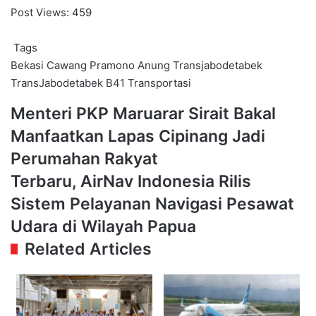
Post Views:
459
Tags
Bekasi
Cawang
Pramono Anung
Transjabodetabek
TransJabodetabek B41
Transportasi
Menteri
Menteri PKP Maruarar Sirait Bakal
PKP
Manfaatkan Lapas Cipinang Jadi
Maruarar
Sirait
Perumahan Rakyat
Bakal
Terbaru,
Terbaru, AirNav Indonesia Rilis
Manfaatkan
AirNav
Lapas
Sistem Pelayanan Navigasi Pesawat
Indonesia
Cipinang
Rilis
Udara di Wilayah Papua
Jadi
Sistem
Perumahan
Related Articles
Pelayanan
Rakyat
Navigasi
Pesawat
Udara
di