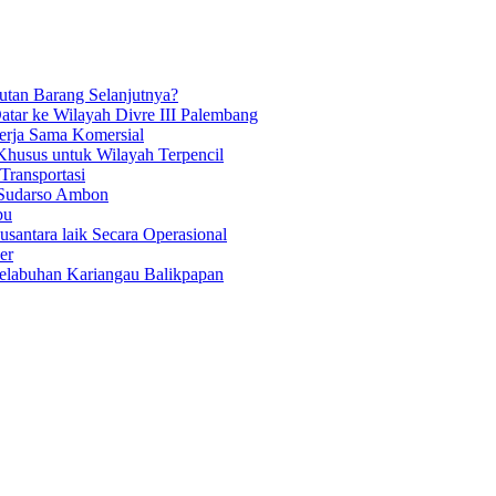
tan Barang Selanjutnya?
atar ke Wilayah Divre III Palembang
Kerja Sama Komersial
Khusus untuk Wilayah Terpencil
ransportasi
 Sudarso Ambon
bu
antara laik Secara Operasional
er
Pelabuhan Kariangau Balikpapan