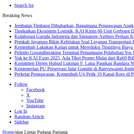
Search for
Breaking News
Jembatan Timbang Dibubarkan, Bagaimana Pengawasan Angku
Tingkatkan Ekosistem Logistik, KAI Kirim 60 Unit Gerbong D
Kolaborasi Garuda Indonesia dan Singapore Airlines Perluas 
Pemkab Jayapura Bikin Kebijakan Soal Layanan Transportasi 
Kemenhub Lakukan Kajian untuk Mereduksi Tingginya Biaya T
Pelindo Groundbreaking Terminal Penumpang Pelabuhan Yos
Yuk ke KAI Expo 2025, Ada Tiket Promo Mulai dari Rp69 Ri
Komitmen Dirjen Hubud Lukman F. Laisa Pastikan Bandara Nus
Kementerian PU Preservasi Jalur Gumitir di Banyuwangi-Jemb
Perketat Pengawasan, Kemenhub Uji Petik 19 Kapal Roro di 
Follow
Facebook
X
YouTube
Instagram
Log In
Random Article
Sidebar
Home
/
alan Lintas Padang Panjang