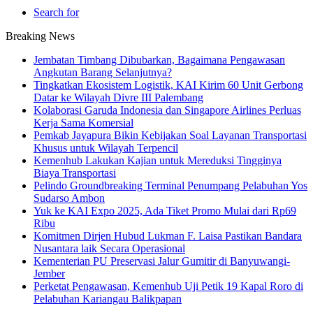
Search for
Breaking News
Jembatan Timbang Dibubarkan, Bagaimana Pengawasan
Angkutan Barang Selanjutnya?
Tingkatkan Ekosistem Logistik, KAI Kirim 60 Unit Gerbong
Datar ke Wilayah Divre III Palembang
Kolaborasi Garuda Indonesia dan Singapore Airlines Perluas
Kerja Sama Komersial
Pemkab Jayapura Bikin Kebijakan Soal Layanan Transportasi
Khusus untuk Wilayah Terpencil
Kemenhub Lakukan Kajian untuk Mereduksi Tingginya
Biaya Transportasi
Pelindo Groundbreaking Terminal Penumpang Pelabuhan Yos
Sudarso Ambon
Yuk ke KAI Expo 2025, Ada Tiket Promo Mulai dari Rp69
Ribu
Komitmen Dirjen Hubud Lukman F. Laisa Pastikan Bandara
Nusantara laik Secara Operasional
Kementerian PU Preservasi Jalur Gumitir di Banyuwangi-
Jember
Perketat Pengawasan, Kemenhub Uji Petik 19 Kapal Roro di
Pelabuhan Kariangau Balikpapan