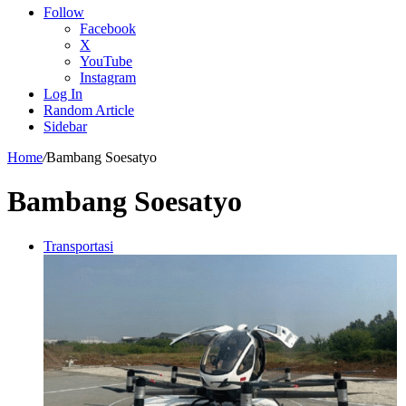
Follow
Facebook
X
YouTube
Instagram
Log In
Random Article
Sidebar
Home
/
Bambang Soesatyo
Bambang Soesatyo
Transportasi