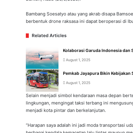
Bambang Soesatyo atau yang akrab disapa Bamsoet
berbentuk drone raksasa ini dapat beroperasi di I
Related Articles
Kolaborasi Garuda Indonesia dan S
August 1, 2025
Pemkab Jayapura Bikin Kebijakan 
August 1, 2025
Selain menjadi simbol kendaraan masa depan berte
lingkungan, mengingat taksi terbang ini mengusung
menjadi kota pintar dan berkelanjutan.
“Harapan saya adalah ini jadi moda transportasi u
berbagai kendala kemacetan lalu lintas maupun men