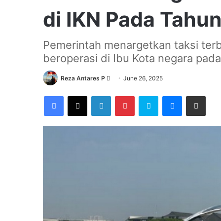
di IKN Pada Tahu
Pemerintah menargetkan taksi terb
beroperasi di Ibu Kota negara pad
Send
Reza Antares P
June 26, 2025
an
Facebook
X
LinkedIn
Pinterest
Skype
Messenger
Share via Email
email