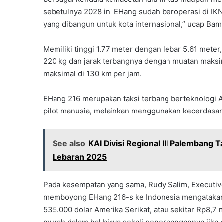
sebetulnya 2028 ini EHang sudah beroperasi di IK
yang dibangun untuk kota internasional,” ucap Bam
Memiliki tinggi 1.77 meter dengan lebar 5.61 met
220 kg dan jarak terbangnya dengan muatan maksim
maksimal di 130 km per jam.
EHang 216 merupakan taksi terbang berteknologi 
pilot manusia, melainkan menggunakan kecerdasan bu
See also
KAI Divisi Regional III Palembang
Lebaran 2025
Pada kesempatan yang sama, Rudy Salim, Executiv
memboyong EHang 216-s ke Indonesia mengatakan, 
535.000 dolar Amerika Serikat, atau sekitar Rp8,7 m
murah dalam hal biaya sekali penerbangannya jika 