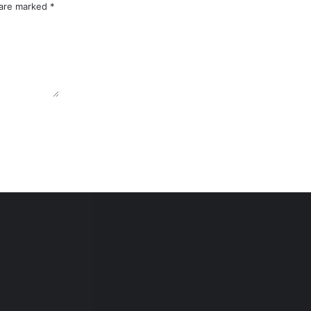
 are marked
*
uksi Tingginya Biaya Transportasi
Komitmen Dirjen Hubud Lukman F. Laisa Pastikan Bandara Nusantara laik Secara Operasional