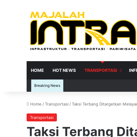
HOME
HOT NEWS
TRANSPORTASI
IN
Breaking News
Home
/
Transportasi
/
Taksi Terbang Ditargetkan Melaya
Re
Transportasi
Taksi Terbang Di