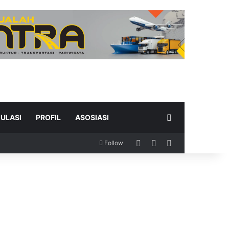
Search for
ULASI
PROFIL
ASOSIASI
Log In
Random Article
Sidebar
Follow