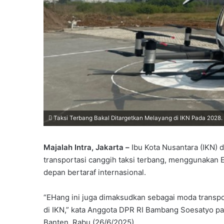
Taksi Terbang Bakal Ditargetkan Melayang di IKN Pada 2028. 
Majalah Intra, Jakarta –
Ibu Kota Nusantara (IKN) 
transportasi canggih taksi terbang, menggunakan 
depan bertaraf internasional.
“EHang ini juga dimaksudkan sebagai moda transport
di IKN,” kata Anggota DPR RI Bambang Soesatyo pa
Banten, Rabu (26/6/2025).