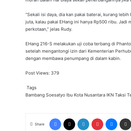
“Sekali isi daya, dia kan pakai baterai, kurang leb
juta, kalau pakai EHang ini hanya Rp500 ribu. Jadi
perkotaan,” jelas Rudy.
EHang 216-S melakukan uji coba terbang di Phanto
setelah mengantongi izin dari Kementerian Perhub
dengan membawa penumpang di dalam kabin.
Post Views:
379
Tags
Bambang Soesatyo
Ibu Kota Nusantara
IKN
Taksi T
Facebook
X
LinkedIn
Pinterest
Messen
Share