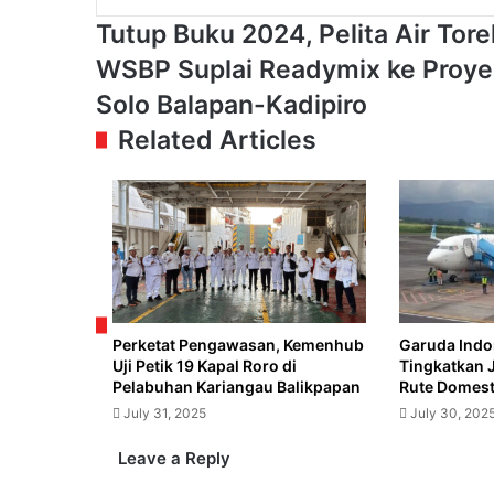
Tutup
Tutup Buku 2024, Pelita Air Tore
Buku
WSBP
WSBP Suplai Readymix ke Proyek
2024,
Suplai
Pelita
Solo Balapan-Kadipiro
Readymix
Air
ke
Related Articles
Torehkan
Proyek
Laba
Jalur
dan
Ganda
Kinerja
KA
Positif
Elevated
antara
Solo
Balapan-
Kadipiro
Perketat Pengawasan, Kemenhub
Garuda Indo
Uji Petik 19 Kapal Roro di
Tingkatkan 
Pelabuhan Kariangau Balikpapan
Rute Domesti
July 31, 2025
July 30, 202
Leave a Reply