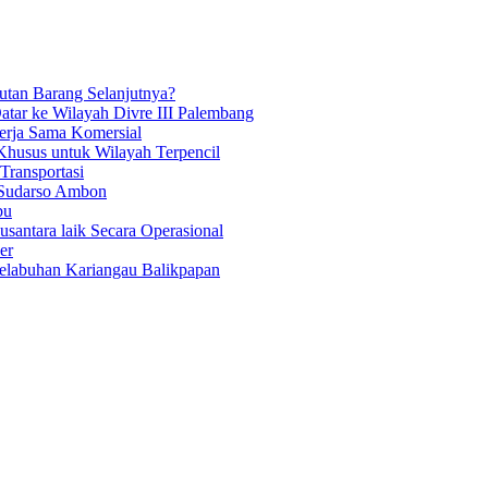
tan Barang Selanjutnya?
atar ke Wilayah Divre III Palembang
Kerja Sama Komersial
Khusus untuk Wilayah Terpencil
ransportasi
 Sudarso Ambon
bu
antara laik Secara Operasional
er
Pelabuhan Kariangau Balikpapan