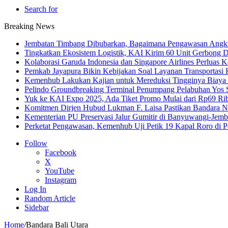
Search for
Breaking News
Jembatan Timbang Dibubarkan, Bagaimana Pengawasan Angku
Tingkatkan Ekosistem Logistik, KAI Kirim 60 Unit Gerbong D
Kolaborasi Garuda Indonesia dan Singapore Airlines Perluas 
Pemkab Jayapura Bikin Kebijakan Soal Layanan Transportasi 
Kemenhub Lakukan Kajian untuk Mereduksi Tingginya Biaya T
Pelindo Groundbreaking Terminal Penumpang Pelabuhan Yos
Yuk ke KAI Expo 2025, Ada Tiket Promo Mulai dari Rp69 Ri
Komitmen Dirjen Hubud Lukman F. Laisa Pastikan Bandara Nus
Kementerian PU Preservasi Jalur Gumitir di Banyuwangi-Jemb
Perketat Pengawasan, Kemenhub Uji Petik 19 Kapal Roro di 
Follow
Facebook
X
YouTube
Instagram
Log In
Random Article
Sidebar
Home
/
Bandara Bali Utara