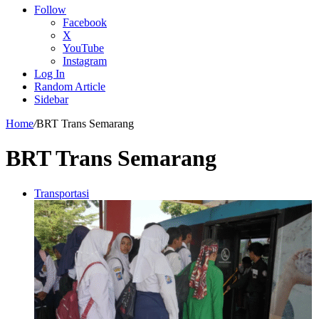
Follow
Facebook
X
YouTube
Instagram
Log In
Random Article
Sidebar
Home
/
BRT Trans Semarang
BRT Trans Semarang
Transportasi