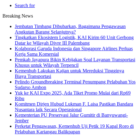
Search for
Breaking News
Jembatan Timbang Dibubarkan, Bagaimana Pengawasan
Angkutan Barang Selanjutnya?
Tingkatkan Ekosistem Logistik, KAI Kirim 60 Unit Gerbong
Datar ke Wilayah Divre III Palembang
Kolaborasi Garuda Indonesia dan Singapore Airlines Perluas
Kerja Sama Komersial
Pemkab Jayapura Bikin Kebijakan Soal Layanan Transportasi
Khusus untuk Wilayah Terpencil
Kemenhub Lakukan Kajian untuk Mereduksi Tingginya
Biaya Transportasi
Pelindo Groundbreaking Terminal Penumpang Pelabuhan Yos
Sudarso Ambon
Yuk ke KAI Expo 2025, Ada Tiket Promo Mulai dari Rp69
Ribu
Komitmen Dirjen Hubud Lukman F. Laisa Pastikan Bandara
Nusantara laik Secara Operasional
Kementerian PU Preservasi Jalur Gumitir di Banyuwangi-
Jember
Perketat Pengawasan, Kemenhub Uji Petik 19 Kapal Roro di
Pelabuhan Kariangau Balikpapan