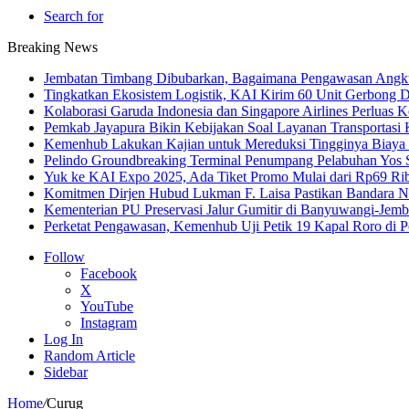
Search for
Breaking News
Jembatan Timbang Dibubarkan, Bagaimana Pengawasan Angku
Tingkatkan Ekosistem Logistik, KAI Kirim 60 Unit Gerbong D
Kolaborasi Garuda Indonesia dan Singapore Airlines Perluas 
Pemkab Jayapura Bikin Kebijakan Soal Layanan Transportasi 
Kemenhub Lakukan Kajian untuk Mereduksi Tingginya Biaya T
Pelindo Groundbreaking Terminal Penumpang Pelabuhan Yos
Yuk ke KAI Expo 2025, Ada Tiket Promo Mulai dari Rp69 Ri
Komitmen Dirjen Hubud Lukman F. Laisa Pastikan Bandara Nus
Kementerian PU Preservasi Jalur Gumitir di Banyuwangi-Jemb
Perketat Pengawasan, Kemenhub Uji Petik 19 Kapal Roro di 
Follow
Facebook
X
YouTube
Instagram
Log In
Random Article
Sidebar
Home
/
Curug