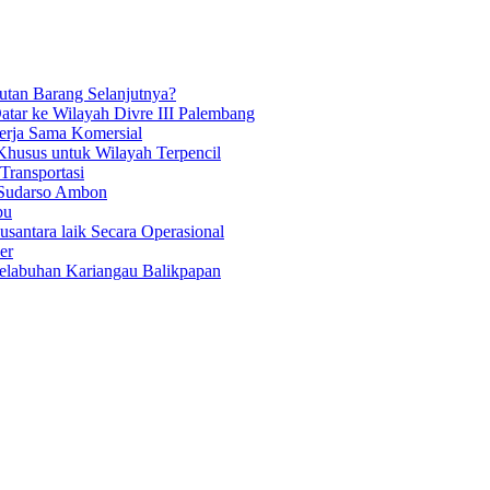
tan Barang Selanjutnya?
atar ke Wilayah Divre III Palembang
Kerja Sama Komersial
Khusus untuk Wilayah Terpencil
ransportasi
 Sudarso Ambon
bu
antara laik Secara Operasional
er
Pelabuhan Kariangau Balikpapan