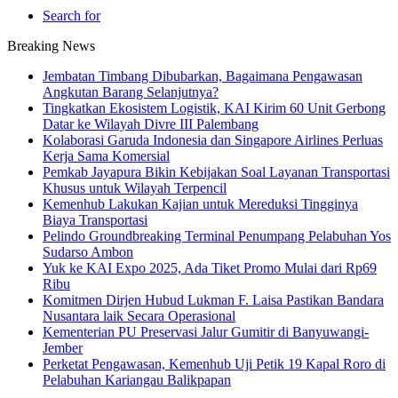
Search for
Breaking News
Jembatan Timbang Dibubarkan, Bagaimana Pengawasan
Angkutan Barang Selanjutnya?
Tingkatkan Ekosistem Logistik, KAI Kirim 60 Unit Gerbong
Datar ke Wilayah Divre III Palembang
Kolaborasi Garuda Indonesia dan Singapore Airlines Perluas
Kerja Sama Komersial
Pemkab Jayapura Bikin Kebijakan Soal Layanan Transportasi
Khusus untuk Wilayah Terpencil
Kemenhub Lakukan Kajian untuk Mereduksi Tingginya
Biaya Transportasi
Pelindo Groundbreaking Terminal Penumpang Pelabuhan Yos
Sudarso Ambon
Yuk ke KAI Expo 2025, Ada Tiket Promo Mulai dari Rp69
Ribu
Komitmen Dirjen Hubud Lukman F. Laisa Pastikan Bandara
Nusantara laik Secara Operasional
Kementerian PU Preservasi Jalur Gumitir di Banyuwangi-
Jember
Perketat Pengawasan, Kemenhub Uji Petik 19 Kapal Roro di
Pelabuhan Kariangau Balikpapan