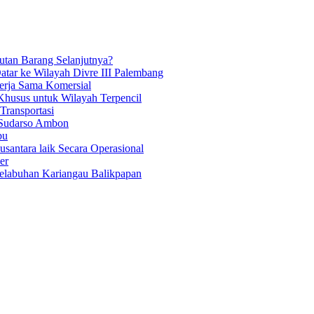
tan Barang Selanjutnya?
atar ke Wilayah Divre III Palembang
Kerja Sama Komersial
Khusus untuk Wilayah Terpencil
ransportasi
 Sudarso Ambon
bu
antara laik Secara Operasional
er
Pelabuhan Kariangau Balikpapan