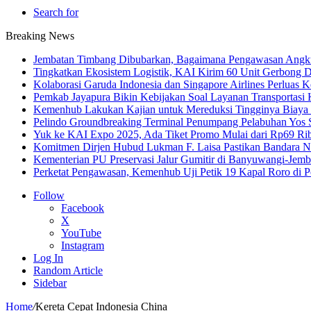
Search for
Breaking News
Jembatan Timbang Dibubarkan, Bagaimana Pengawasan Angku
Tingkatkan Ekosistem Logistik, KAI Kirim 60 Unit Gerbong D
Kolaborasi Garuda Indonesia dan Singapore Airlines Perluas 
Pemkab Jayapura Bikin Kebijakan Soal Layanan Transportasi 
Kemenhub Lakukan Kajian untuk Mereduksi Tingginya Biaya T
Pelindo Groundbreaking Terminal Penumpang Pelabuhan Yos
Yuk ke KAI Expo 2025, Ada Tiket Promo Mulai dari Rp69 Ri
Komitmen Dirjen Hubud Lukman F. Laisa Pastikan Bandara Nus
Kementerian PU Preservasi Jalur Gumitir di Banyuwangi-Jemb
Perketat Pengawasan, Kemenhub Uji Petik 19 Kapal Roro di 
Follow
Facebook
X
YouTube
Instagram
Log In
Random Article
Sidebar
Home
/
Kereta Cepat Indonesia China