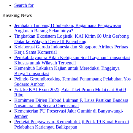
Search for
Breaking News
Jembatan Timbang Dibubarkan, Bagaimana Pengawasan
Angkutan Barang Selanjutnya?
Tingkatkan Ekosistem Logistik, KAI Kirim 60 Unit Gerbong
Datar ke Wilayah Divre III Palembang
Kolaborasi Garuda Indonesia dan Singapore Airlines Perluas
Kerja Sama Komersial
Pemkab Jayapura Bikin Kebijakan Soal Layanan Transportasi
Khusus untuk Wilayah Terpencil
Kemenhub Lakukan Kajian untuk Mereduksi Tingginya
Biaya Transportasi
Pelindo Groundbreaking Terminal Penumpang Pelabuhan Yos
Sudarso Ambon
Yuk ke KAI Expo 2025, Ada Tiket Promo Mulai dari Rp69
Ribu
Komitmen Dirjen Hubud Lukman F. Laisa Pastikan Bandara
Nusantara laik Secara Operasional
Kementerian PU Preservasi Jalur Gumitir di Banyuwangi-
Jember
Perketat Pengawasan, Kemenhub Uji Petik 19 Kapal Roro di
Pelabuhan Kariangau Balikpapan