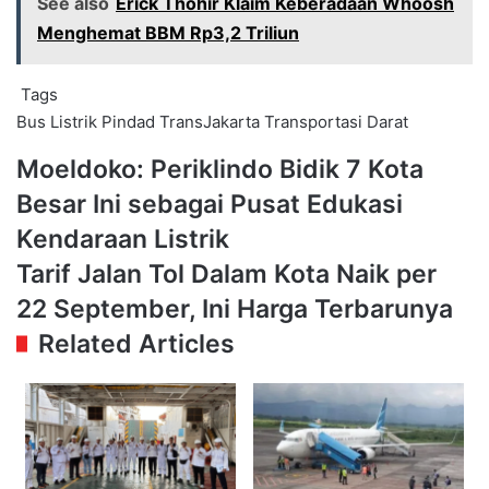
See also
Erick Thohir Klaim Keberadaan Whoosh
Menghemat BBM Rp3,2 Triliun
Tags
Bus Listrik
Pindad
TransJakarta
Transportasi Darat
Moeldoko:
Moeldoko: Periklindo Bidik 7 Kota
Periklindo
Besar Ini sebagai Pusat Edukasi
Bidik
7
Kendaraan Listrik
Kota
Tarif
Tarif Jalan Tol Dalam Kota Naik per
Besar
Jalan
Ini
22 September, Ini Harga Terbarunya
Tol
sebagai
Dalam
Related Articles
Pusat
Kota
Edukasi
Naik
Kendaraan
per
Listrik
22
September,
Ini