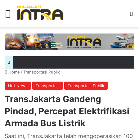
Menu
Se
Home
/
Transportasi Publik
Hot News
Transportasi
Transportasi Publik
TransJakarta Gandeng
Pindad, Percepat Elektrifikasi
Armada Bus Listrik
Saat ini, TransJakarta telah mengoperasikan 100