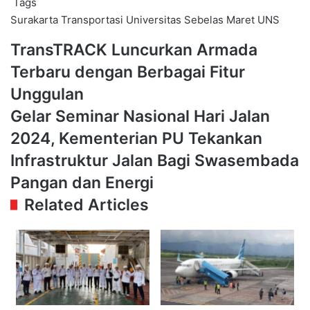
Tags
Surakarta
Transportasi
Universitas Sebelas Maret
UNS
TransTRACK
TransTRACK Luncurkan Armada
Luncurkan
Terbaru dengan Berbagai Fitur
Armada
Terbaru
Unggulan
dengan
Gelar
Gelar Seminar Nasional Hari Jalan
Berbagai
Seminar
Fitur
2024, Kementerian PU Tekankan
Nasional
Unggulan
Hari
Infrastruktur Jalan Bagi Swasembada
Jalan
Pangan dan Energi
2024,
Kementerian
Related Articles
PU
Tekankan
Infrastruktur
Jalan
Bagi
Swasembada
Pangan