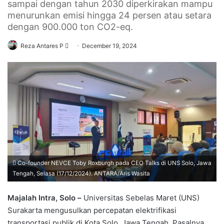
sampai dengan tahun 2030 diperkirakan mampu
menurunkan emisi hingga 24 persen atau setara
dengan 900.000 ton CO2-eq.
Send
Reza Antares P
December 19, 2024
an
email
Co-founder NEVCE Toby Roxburgh pada CEO Talks di UNS Solo, Jawa
Tengah, Selasa (17/12/2024). ANTARA/Aris Wasita
Majalah Intra, Solo –
Universitas Sebelas Maret (UNS)
Surakarta mengusulkan percepatan elektrifikasi
transportasi publik di Kota Solo, Jawa Tengah. Pasalnya,