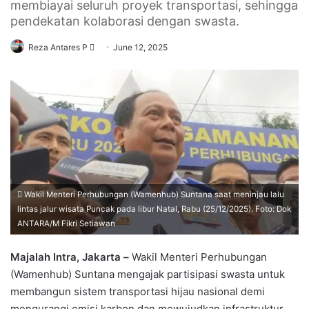
membiayai seluruh proyek transportasi, sehingga
pendekatan kolaborasi dengan swasta.
Send
Reza Antares P
June 12, 2025
an
email
Wakil Menteri Perhubungan (Wamenhub) Suntana saat meninjau lalu
lintas jalur wisata Puncak pada libur Natal, Rabu (25/12/2025). Foto: Dok
ANTARA/M Fikri Setiawan
Majalah Intra, Jakarta –
Wakil Menteri Perhubungan
(Wamenhub) Suntana mengajak partisipasi swasta untuk
membangun sistem transportasi hijau nasional demi
mengurangi emisi karbon dan mewujudkan infrastruktur