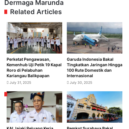
Pile
Dermaga Marunda
untuk
dan
Pelajar
Related Articles
CCSP
untuk
Proyek
Pembangunan
Dermaga
Marunda
Perketat Pengawasan,
Garuda Indonesia Bakal
Kemenhub Uji Petik 19 Kapal
Tingkatkan Jaringan Hingga
Roro di Pelabuhan
100 Rute Domestik dan
Kariangau Balikpapan
Internasional
July 31, 2025
July 30, 2025
KAI Jajaki Peluang Kerja
Pemkot Surabaya Bakal