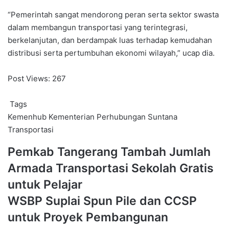
“Pemerintah sangat mendorong peran serta sektor swasta
dalam membangun transportasi yang terintegrasi,
berkelanjutan, dan berdampak luas terhadap kemudahan
distribusi serta pertumbuhan ekonomi wilayah,” ucap dia.
Post Views:
267
Tags
Kemenhub
Kementerian Perhubungan
Suntana
Transportasi
Pemkab
Pemkab Tangerang Tambah Jumlah
Tangerang
Armada Transportasi Sekolah Gratis
Tambah
Jumlah
untuk Pelajar
Armada
WSBP
WSBP Suplai Spun Pile dan CCSP
Transportasi
Suplai
Sekolah
untuk Proyek Pembangunan
Spun
Gratis