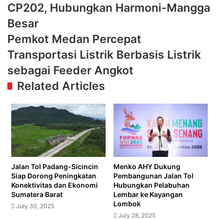
Pembangunan
CP202, Hubungkan Harmoni-Mangga
Proyek
Besar
MRT
Jakarta
Pemkot
Pemkot Medan Percepat
Fase
Medan
Transportasi Listrik Berbasis Listrik
2A
Percepat
Paket
Transportasi
sebagai Feeder Angkot
CP202,
Listrik
Related Articles
Hubungkan
Berbasis
Harmoni-
Listrik
Mangga
sebagai
Besar
Feeder
Angkot
Jalan Tol Padang-Sicincin
Menko AHY Dukung
Siap Dorong Peningkatan
Pembangunan Jalan Tol
Konektivitas dan Ekonomi
Hubungkan Pelabuhan
Sumatera Barat
Lembar ke Kayangan
Lombok
July 30, 2025
July 28, 2025