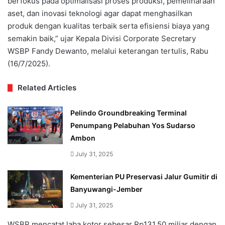
berfokus pada optimalisasi proses produksi, pemeliharaan
aset, dan inovasi teknologi agar dapat menghasilkan
produk dengan kualitas terbaik serta efisiensi biaya yang
semakin baik,” ujar Kepala Divisi Corporate Secretary
WSBP Fandy Dewanto, melalui keterangan tertulis, Rabu
(16/7/2025).
Related Articles
Pelindo Groundbreaking Terminal
Penumpang Pelabuhan Yos Sudarso
Ambon
July 31, 2025
Kementerian PU Preservasi Jalur Gumitir di
Banyuwangi-Jember
July 31, 2025
WSBP mencatat laba kotor sebesar Rp131,50 miliar dengan