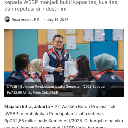
kepada WSBP menjadi bukti kapasitas, kualitas,
dan reputasi di industri ini.
Send
Reza Antares P
July 16, 2025
an
email
WSBP Bukukan Pendapatan Usaha Semester I/2025 Sebesar
Rp732,65 Miliar. Foto: Dok WSBP
Majalah Intra, Jakarta
– PT Waskita Beton Precast Tbk
(WSBP) membukukan Pendapatan Usaha sebesar
Rp732,65 miliar pada Semester I/2025. Di tengah dinamika
industri konstruksi nasional, WSBP terus berupaya